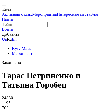
Киев
Активный отдых
Мероприятия
Интересные места
Блог
Найти
Войти
Добавить
Ua
Ru
En
Kyiv Maps
Мероприятия
Закончено
Тарас Петриненко и
Татьяна Горобец
24830
1195
702