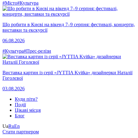
#Місто
#Культура
Що робити в Києві на вікенд 7–9 серпня: фестивалі, концерти,
виставки та екскурсії
06.08.2026
#Культура
#Прес-релізи
Виставка картин із серії «JYTTIA Kvitka» дизайнерки Наталії
Гоголєвої
03.08.2026
Куди піти?
Події
Цікаві місця
Блог
Ua
Ru
En
Стати партнером