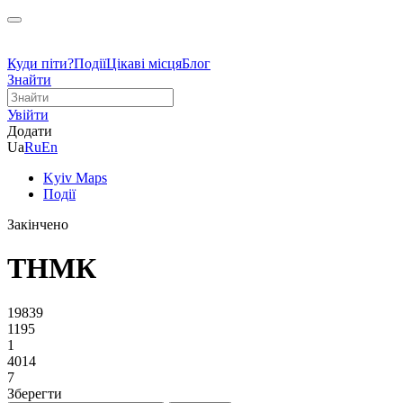
Куди піти?
Події
Цікаві місця
Блог
Знайти
Увійти
Додати
Ua
Ru
En
Kyiv Maps
Події
Закінчено
ТНМК
19839
1195
1
4014
7
Зберегти