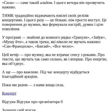
«Сила» — саме такий альбом. І цього вечора він прозвучить
наживо.
ТНМК традиційно відзначають ювілеї своїх релізів
концертами. І цього разу — це більше, ніж просто виступ. Це
повернення до музики, яка формувала настрій, думки і ціле
покоління.
У програмі — знайомі до кожного рядка «Гранули», «Забув»,
«Мушу йти», а також треки, які ніколи не звучать наживо:
«Сан-Франциско», «Банзай», «Все чесно».
Цей вечір — про музику, яка не втрачає сенсу з роками. Про
тексти, що звучать так само сильно, як і вперше. Про енергію,
яка об’єднує.
А ще — про важливе. Під час концерту відбудеться
благодійний аукціон.
Поки ми разом — з нами вища сила.
Концерт
Відгуки
Відгуки про організатора
0
Залиште свій відгук