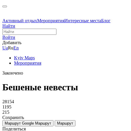
Активный отдых
Мероприятия
Интересные места
Блог
Найти
Войти
Добавить
Ua
Ru
En
Kyiv Maps
Мероприятия
Закончено
Бешеные невесты
28154
1195
215
Сохранить
Маршрут Google
Маршрут
Маршрут
Поделиться