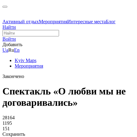
Активный отдых
Мероприятия
Интересные места
Блог
Найти
Войти
Добавить
Ua
Ru
En
Kyiv Maps
Мероприятия
Закончено
Спектакль «О любви мы не
договаривались»
28164
1195
151
Сохранить