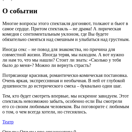
О событии
Многие вопросы этого спектакля догоняют, толкают и бьют в
самое сердце. Притом спектакль – не драма! А лирическая
комедия с сентиментальным уклоном, где Вы будете
обязательно смеяться над смешным и улыбаться над грустным.
Иногда секс – не повод для знакомства, но причина для
совместной жизни. Иногда теряя, мы находим. А вот нужно
ли нам то, что мы нашли? Стоит ли знать: «Сколько у тебя
было до меня»? Можно ли вернуть страсть?
Потрясающе красивая, романтически-комическая постановка.
Очень яркая, экспрессивная и необычная. В ней от глубокой
душевности до истерического смеха – буквально один шаг.
Тем, кто будет смотреть впервые, мы искренне завидуем. Этот
спектакль невозможно забыть, особенно если Вы смотрели
его со своим любимым человеком. Вы поговорите с любимым
о том, о чем всегда хотели, но стеснялись.
Театр
Отзывы
Отзывы про организатора
0