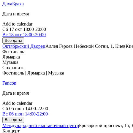
ДахаБраха
Дата и время
Add to calendar
Сб
17 окт
18:00-20:00
Вс
18 окт
18:00-20:00
Все даты
Октябрьский Дворец
Аллея Героев Небесной Сотни, 1, Киев
Ки
Фестиваль
Ярмарка
Музыка
Сохранить
Фестиваль | Ярмарка | Музыка
Fancon
Дата и время
Add to calendar
Сб
05 июн
14:00-22:00
Вс
06 июн
14:00-22:00
Все даты
Международный выставочный центр
Броварской проспект, 15,
Концерт