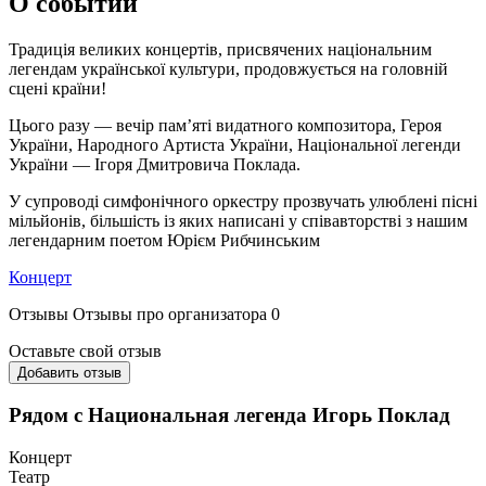
О событии
Традиція великих концертів, присвячених національним
легендам української культури, продовжується на головній
сцені країни!
Цього разу — вечір пам’яті видатного композитора, Героя
України, Народного Артиста України, Національної легенди
України — Ігоря Дмитровича Поклада.
У супроводі симфонічного оркестру прозвучать улюблені пісні
мільйонів, більшість із яких написані у співавторстві з нашим
легендарним поетом Юрієм Рибчинським
Концерт
Отзывы
Отзывы про организатора
0
Оставьте свой отзыв
Добавить отзыв
Рядом с Национальная легенда Игорь Поклад
Концерт
Театр