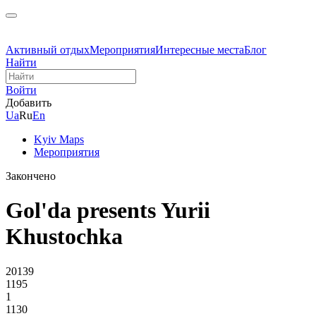
Активный отдых
Мероприятия
Интересные места
Блог
Найти
Войти
Добавить
Ua
Ru
En
Kyiv Maps
Мероприятия
Закончено
Gol'da presents Yurii
Khustochka
20139
1195
1
1130