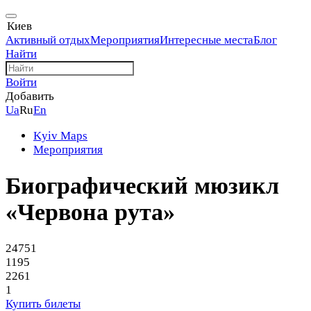
Киев
Активный отдых
Мероприятия
Интересные места
Блог
Найти
Войти
Добавить
Ua
Ru
En
Kyiv Maps
Мероприятия
Биографический мюзикл
«Червона рута»
24751
1195
2261
1
Купить билеты