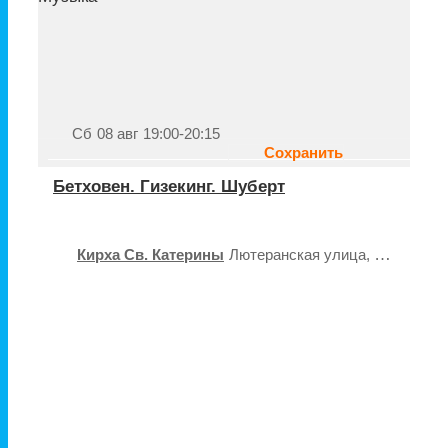
Сб
08 авг
19:00-20:15
Сохранить
Бетховен. Гизекинг. Шуберт
Кирха Св. Катерины
Лютеранская улица, 22, Киев
К