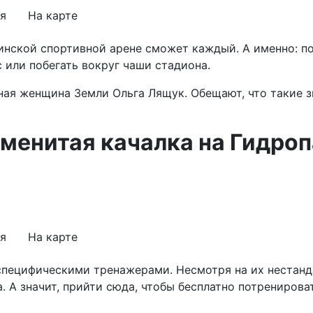
я
На карте
инской спортивной арене сможет каждый. А именно: пос
 или побегать вокруг чаши стадиона.
ая женщина Земли Ольга Лящук. Обещают, что такие з
аменитая качалка на Гидро
я
На карте
о специфическими тренажерами. Несмотря на их нестан
. А значит, прийти сюда, чтобы бесплатно потренирова