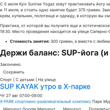
С 5 июля Kyiv Sunrise Yogaz зовут практиковать йогу н
и 11 июля, а стоить одно занятие будет 375 гривен. З
крем, купальник, полотенце и одежду, в которую вы с
Практика, от которой вы получите еще и эстетическое 
19:30. Место проведения находится на улице Саперно-
Стоимость занятия:
300 гривен, а вместе с люби
Держи баланс: SUP-йога (и 
Закончено
Сохранить
Спорт | С детьми | На улице
SUP KAYAK утро в Х-парке
Чт
27 авг
07:00-09:00
X-PARK спортивно-развлекательный комплекс
Парк Му
Маршрут Google
Маршрут
Маршрут
Поделитьс