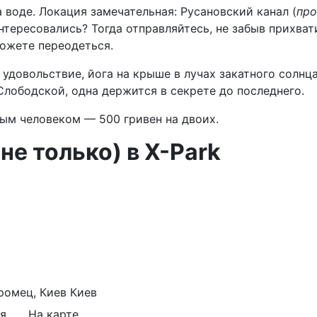
а воде. Локация замечательная: Русановский канал (
про
аинтересовались? Тогда отправляйтесь, не забыв прихва
можете переодеться.
удовольствие, йога на крыше в лучах закатного солнца.
Слободской, одна держится в секрете до последнего.
мым человеком — 500 гривен на двоих.
не только) в X-Park
ромец, Киев
Киев
я
На карте