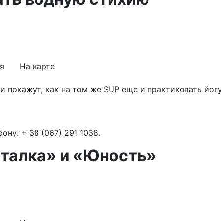
я
На карте
е и покажут, как на том же SUP еще и практиковать йог
ну: + 38 (067) 291 1038.
аталка» и «Юность»