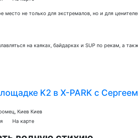
 место не только для экстремалов, но и для ценителе
сплавляться на каяках, байдарках и SUP по рекам, а т
площадке K2 в X-PARK с Сергее
ромец, Киев
Киев
я
На карте
дать водную стихию