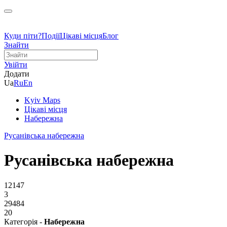
Куди піти?
Події
Цікаві місця
Блог
Знайти
Увійти
Додати
Ua
Ru
En
Kyiv Maps
Цікаві місця
Набережна
Русанівська набережна
Русанівська набережна
12147
3
29484
20
Категорія -
Набережна