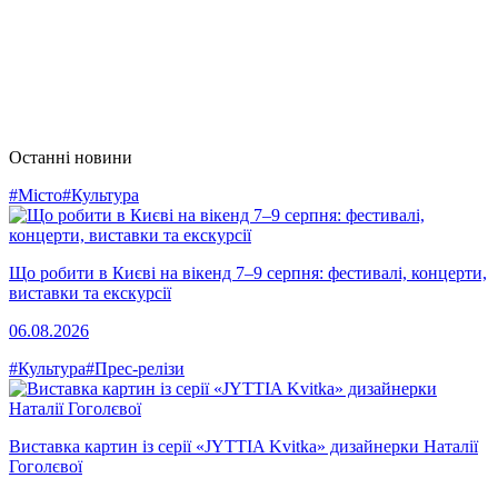
Останні новини
#Місто
#Культура
Що робити в Києві на вікенд 7–9 серпня: фестивалі, концерти,
виставки та екскурсії
06.08.2026
#Культура
#Прес-релізи
Виставка картин із серії «JYTTIA Kvitka» дизайнерки Наталії
Гоголєвої