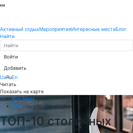
Активный отдых
Мероприятия
Интересные места
Блог
Найти
Войти
Добавить
Ua
Ru
En
Читать
Показать на карте
Kyiv Maps
Блог
ТОП-10 столичных