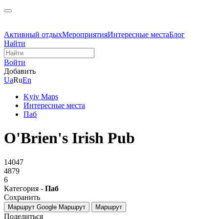
Активный отдых
Мероприятия
Интересные места
Блог
Найти
Войти
Добавить
Ua
Ru
En
Kyiv Maps
Интересные места
Паб
O'Brien's Irish Pub
14047
4879
6
Категория -
Паб
Сохранить
Маршрут Google
Маршрут
Маршрут
Поделиться