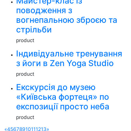
Майстер-клас із
поводження з
вогнепальною зброєю та
стрільби
product
Індивідуальне тренування
з йоги в Zen Yoga Studio
product
Екскурсія до музею
«Київська фортеця» по
експозиції просто неба
product
«
4
5
6
7
8
9
10
11
12
13
»