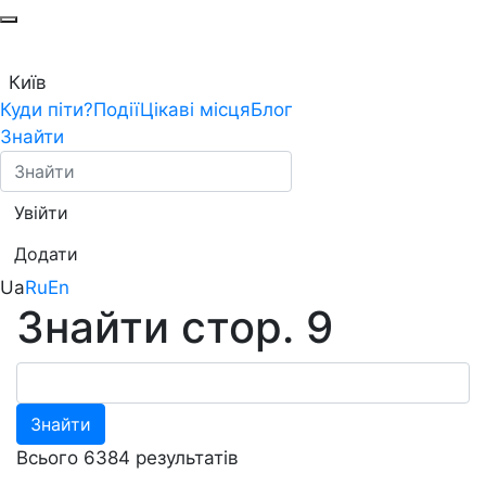
Київ
Куди піти?
Події
Цікаві місця
Блог
Знайти
Увійти
Додати
Ua
Ru
En
Знайти стор. 9
Знайти
Всього 6384 результатів