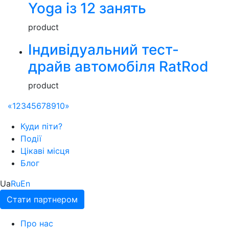
Yoga із 12 занять
product
Індивідуальний тест-
драйв автомобіля RatRod
product
«
1
2
3
4
5
6
7
8
9
10
»
Куди піти?
Події
Цікаві місця
Блог
Ua
Ru
En
Стати партнером
Про нас