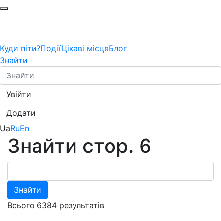
Куди піти?
Події
Цікаві місця
Блог
Знайти
Увійти
Додати
Ua
Ru
En
Знайти стор. 6
Знайти
Всього 6384 результатів