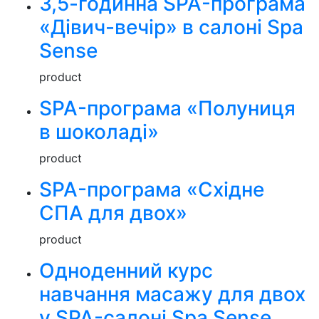
3,5-годинна SPA-програма
«Дівич-вечір» в салоні Spa
Sense
product
SPA-програма «Полуниця
в шоколаді»
product
SPA-програма «Східне
СПА для двох»
product
Одноденний курс
навчання масажу для двох
у SPA-салоні Spa Sense