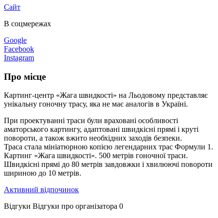
Сайт
В соцмережах
Google
Facebook
Instagram
Про місце
Картинг-центр «Жага швидкості» на Льодовому представляє
унікальну гоночну трасу, яка не має аналогів в Україні.
При проектуванні траси були враховані особливості
аматорського картингу, адаптовані швидкісні прямі і круті
повороти, а також вжито необхідних заходів безпеки.
Траса стала мініатюрною копією легендарних трас Формули 1.
Картинг «Жага швидкості». 500 метрів гоночної траси.
Швидкісні прямі до 80 метрів завдовжки і хвилюючі повороти
шириною до 10 метрів.
Активний відпочинок
Відгуки
Відгуки про організатора
0