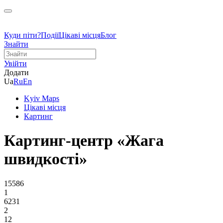
Куди піти?
Події
Цікаві місця
Блог
Знайти
Увійти
Додати
Ua
Ru
En
Kyiv Maps
Цікаві місця
Картинг
Картинг-центр «Жага
швидкості»
15586
1
6231
2
12