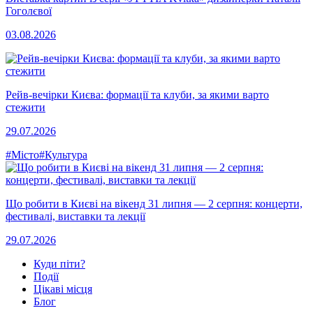
Гоголєвої
03.08.2026
Рейв-вечірки Києва: формації та клуби, за якими варто
стежити
29.07.2026
#Місто
#Культура
Що робити в Києві на вікенд 31 липня — 2 серпня: концерти,
фестивалі, виставки та лекції
29.07.2026
Куди піти?
Події
Цікаві місця
Блог