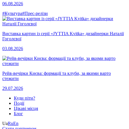
06.08.2026
#Культура
#Прес-релізи
Виставка картин із серії «JYTTIA Kvitka» дизайнерки Наталії
Гоголєвої
03.08.2026
Рейв-вечірки Києва: формації та клуби, за якими варто
стежити
29.07.2026
Куди піти?
Події
Цікаві місця
Блог
Ua
Ru
En
Стати партнером