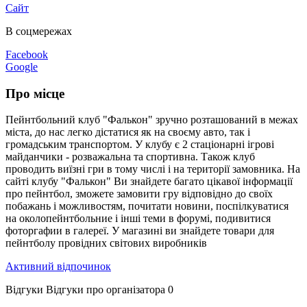
Сайт
В соцмережах
Facebook
Google
Про місце
Пейнтбольний клуб "Фалькон" зручно розташований в межах
міста, до нас легко дістатися як на своєму авто, так і
громадським транспортом. У клубу є 2 стаціонарні ігрові
майданчики - розважальна та спортивна. Також клуб
проводить виїзні гри в тому числі і на території замовника. На
сайті клубу "Фалькон" Ви знайдете багато цікавої інформації
про пейнтбол, зможете замовити гру відповідно до своїх
побажань і можливостям, почитати новини, поспілкуватися
на околопейнтбольние і інші теми в форумі, подивитися
фоторгафии в галереї. У магазині ви знайдете товари для
пейнтболу провідних світових виробників
Активний відпочинок
Відгуки
Відгуки про організатора
0