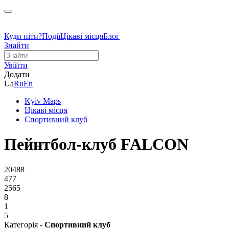
Куди піти?
Події
Цікаві місця
Блог
Знайти
Увійти
Додати
Ua
Ru
En
Kyiv Maps
Цікаві місця
Спортивний клуб
Пейнтбол-клуб FALCON
20488
477
2565
8
1
5
Категорія -
Спортивний клуб