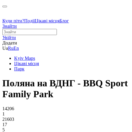
Куди піти?
Події
Цікаві місця
Блог
Знайти
Увійти
Додати
Ua
Ru
En
Kyiv Maps
Цікаві місця
Парк
Поляна на ВДНГ - BBQ Sport
Family Park
14206
1
21603
17
5