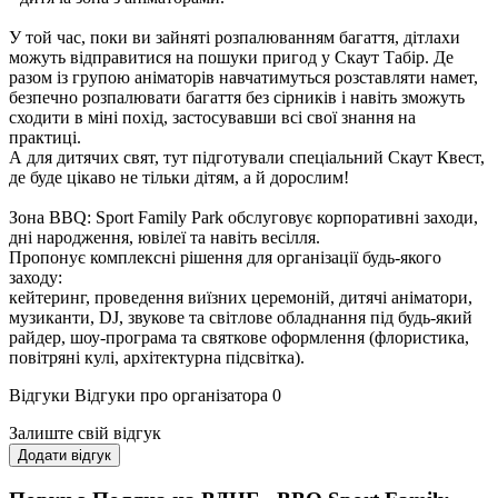
У той час, поки ви зайняті розпалюванням багаття, дітлахи
можуть відправитися на пошуки пригод у Скаут Табір. Де
разом із групою аніматорів навчатимуться розставляти намет,
безпечно розпалювати багаття без сірників і навіть зможуть
сходити в міні похід, застосувавши всі свої знання на
практиці.
А для дитячих свят, тут підготували спеціальний Скаут Квест,
де буде цікаво не тільки дітям, а й дорослим!
Зона BBQ: Sport Family Park обслуговує корпоративні заходи,
дні народження, ювілеї та навіть весілля.
Пропонує комплексні рішення для організації будь-якого
заходу:
кейтеринг, проведення виїзних церемоній, дитячі аніматори,
музиканти, DJ, звукове та світлове обладнання під будь-який
райдер, шоу-програма та святкове оформлення (флористика,
повітряні кулі, архітектурна підсвітка).
Відгуки
Відгуки про організатора
0
Залиште свій відгук
Додати відгук