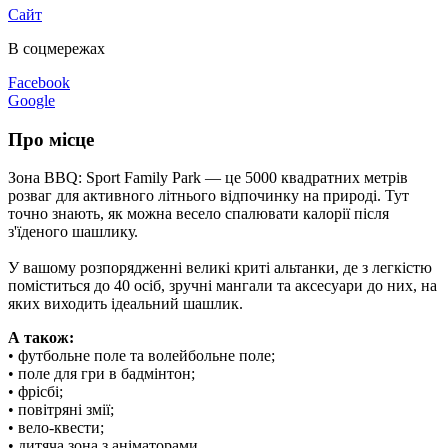
Сайт
В соцмережах
Facebook
Google
Про місце
Зона BBQ: Sport Family Park — це 5000 квадратних метрів
розваг для активного літнього відпочинку на природі. Тут
точно знають, як можна весело спалювати калорії після
з'їденого шашлику.
У вашому розпорядженні великі криті альтанки, де з легкістю
поміститься до 40 осіб, зручні мангали та аксесуари до них, на
яких виходить ідеальний шашлик.
А також:
• футбольне поле та волейбольне поле;
• поле для гри в бадмінтон;
• фрісбі;
• повітряні змії;
• вело-квести;
• дитяча зона з аніматорами.