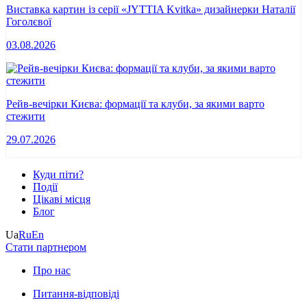
Виставка картин із серії «JYTTIA Kvitka» дизайнерки Наталії
Гоголєвої
03.08.2026
Рейв-вечірки Києва: формації та клуби, за якими варто
стежити
29.07.2026
Куди піти?
Події
Цікаві місця
Блог
Ua
Ru
En
Стати партнером
Про нас
Питання-відповіді