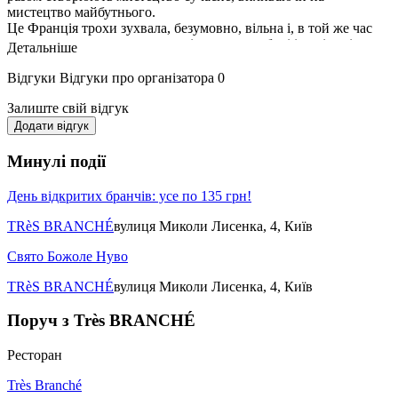
мистецтво майбутнього.
Це Франція трохи зухвала, безумовно, вільна і, в той же час
та, яка отримує задоволення від життя, любові і навіть від
Детальніше
самотності, зберігаючи при цьому свої традиції, в тому числі і
кулінарні.
Відгуки
Відгуки про організатора
0
Це Франція, в якій бути «très branché» - це вже спосіб
існування, а не просто данина моді.
Залиште свій відгук
Французи кажуть: Soyez fous, soyez vous - Будь божевільним,
Додати відгук
залишайся самим собою!
І ми впевнені, що Très BRANCHÉ - це все ми - вільні, творчі,
Минулі події
натхненні, шанувальники всього прекрасного: від їжі до
думок!
День відкритих бранчів: усе по 135 грн!
Nous sommes Très FRANÇAIS. Et vous?
TRèS BRANCHÉ
вулиця Миколи Лисенка, 4, Київ
Свято Божоле Нуво
TRèS BRANCHÉ
вулиця Миколи Лисенка, 4, Київ
Поруч з Très BRANCHÉ
Ресторан
Très Branché