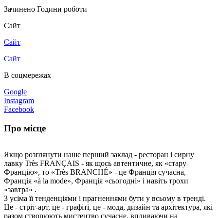
Зачинено
Години роботи
Сайт
Сайт
Сайт
В соцмережах
Google
Instagram
Facebook
Про місце
Якщо розглянути наше перший заклад - ресторан і сирну
лавку Très FRANÇAIS - як щось автентичне, як «стару
Францію», то «Très BRANCHÉ» - це Франція сучасна,
Франція «à la mode», Франція «сьогодні» і навіть трохи
«завтра» .
З усіма її тенденціями і прагненнями бути у всьому в тренді.
Це - стріт-арт, це - графіті, це - мода, дизайн та архітектура, які
разом створюють мистецтво сучасне, впливаючи на