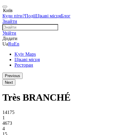
Київ
Куди піти?
Події
Цікаві місця
Блог
Знайти
Увійти
Додати
Ua
Ru
En
Kyiv Maps
Цікаві місця
Ресторан
Previous
Next
Très BRANCHÉ
14175
1
4673
4
15