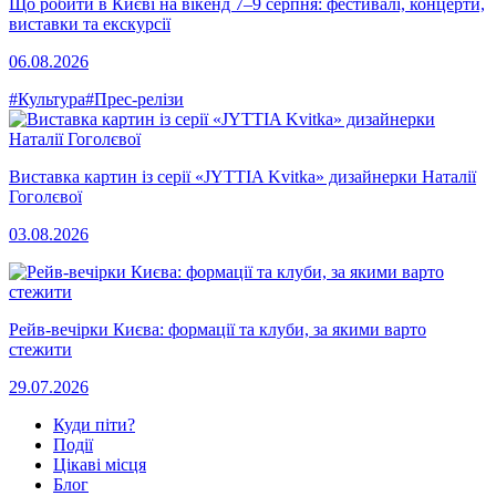
Що робити в Києві на вікенд 7–9 серпня: фестивалі, концерти,
виставки та екскурсії
06.08.2026
#Культура
#Прес-релізи
Виставка картин із серії «JYTTIA Kvitka» дизайнерки Наталії
Гоголєвої
03.08.2026
Рейв-вечірки Києва: формації та клуби, за якими варто
стежити
29.07.2026
Куди піти?
Події
Цікаві місця
Блог