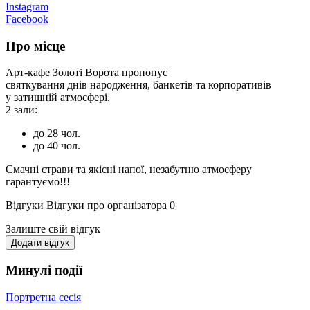
Instagram
Facebook
Про місце
Арт-кафе Золоті Ворота пропонує
святкування днів народження, банкетів та корпоративів
у затишній атмосфері.
2 зали:
до 28 чол.
до 40 чол.
Смачні страви та якісні напої, незабутню атмосферу
гарантуємо!!!
Відгуки
Відгуки про організатора
0
Залиште свій відгук
Додати відгук
Минулі події
Портретна сесія