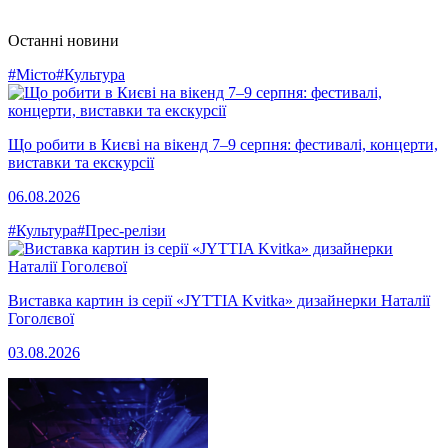
Останні новини
#Місто
#Культура
Що робити в Києві на вікенд 7–9 серпня: фестивалі, концерти,
виставки та екскурсії
06.08.2026
#Культура
#Прес-релізи
Виставка картин із серії «JYTTIA Kvitka» дизайнерки Наталії
Гоголєвої
03.08.2026