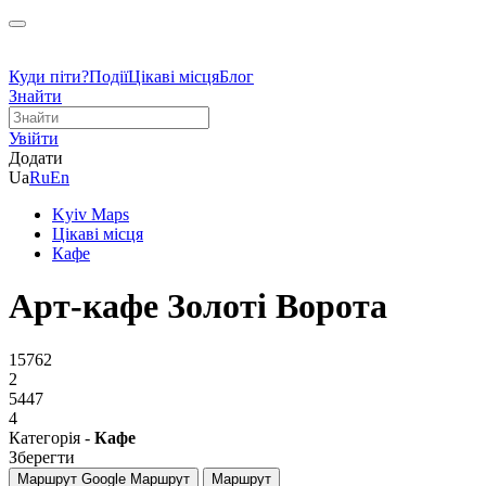
Куди піти?
Події
Цікаві місця
Блог
Знайти
Увійти
Додати
Ua
Ru
En
Kyiv Maps
Цікаві місця
Кафе
Арт-кафе Золоті Ворота
15762
2
5447
4
Категорія -
Кафе
Зберегти
Маршрут Google
Маршрут
Маршрут