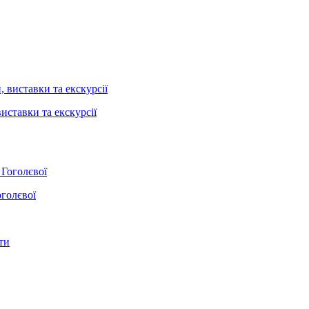
иставки та екскурсії
оголєвої