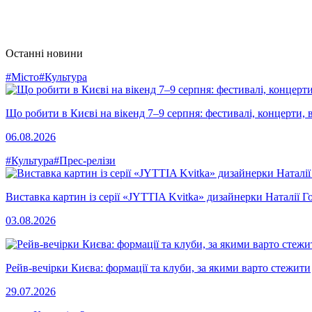
Останні новини
#Місто
#Культура
Що робити в Києві на вікенд 7–9 серпня: фестивалі, концерти, в
06.08.2026
#Культура
#Прес-релізи
Виставка картин із серії «JYTTIA Kvitka» дизайнерки Наталії Г
03.08.2026
Рейв-вечірки Києва: формації та клуби, за якими варто стежити
29.07.2026