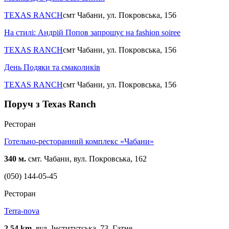
TEXAS RANCH
смт Чабани, ул. Покровська, 156
На стилі: Андрій Попов запрошує на fashion soiree
TEXAS RANCH
смт Чабани, ул. Покровська, 156
День Подяки та смаколиків
TEXAS RANCH
смт Чабани, ул. Покровська, 156
Поруч з Texas Ranch
Ресторан
Готельно-ресторанний комплекс «Чабани»
340 м.
смт. Чабани, вул. Покровська, 162
(050) 144-05-45
Ресторан
Terra-nova
2,54 km.
вул. Інститутська, 73, Гатне