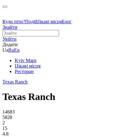
Куди піти?
Події
Цікаві місця
Блог
Знайти
Увійти
Додати
Ua
Ru
En
Kyiv Maps
Цікаві місця
Ресторан
Texas Ranch
Texas Ranch
14683
5828
2
15
4.8