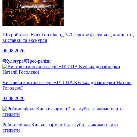
Що робити в Києві на вікенд 7–9 серпня: фестивалі, концерти,
виставки та екскурсії
06.08.2026
#Культура
#Прес-релізи
Виставка картин із серії «JYTTIA Kvitka» дизайнерки Наталії
Гоголєвої
03.08.2026
Рейв-вечірки Києва: формації та клуби, за якими варто
стежити