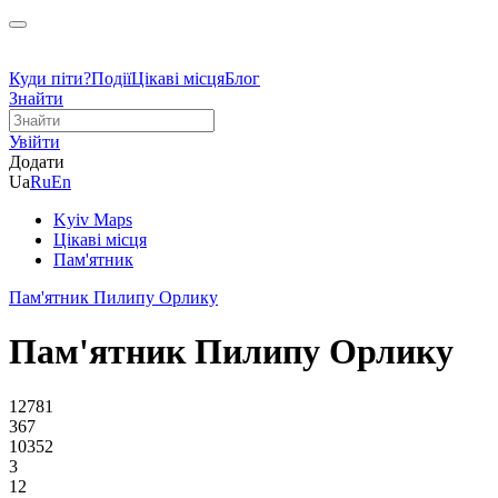
Куди піти?
Події
Цікаві місця
Блог
Знайти
Увійти
Додати
Ua
Ru
En
Kyiv Maps
Цікаві місця
Пам'ятник
Пам'ятник Пилипу Орлику
Пам'ятник Пилипу Орлику
12781
367
10352
3
12