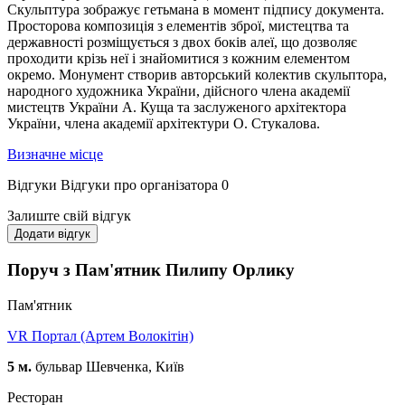
Скульптура зображує гетьмана в момент підпису документа.
Просторова композиція з елементів зброї, мистецтва та
державності розміщується з двох боків алеї, що дозволяє
проходити крізь неї і знайомитися з кожним елементом
окремо. Монумент створив авторський колектив скульптора,
народного художника України, дійсного члена академії
мистецтв України А. Куща та заслуженого архітектора
України, члена академії архітектури О. Стукалова.
Визначне місце
Відгуки
Відгуки про організатора
0
Залиште свій відгук
Додати відгук
Поруч з Пам'ятник Пилипу Орлику
Пам'ятник
VR Портал (Артем Волокітін)
5 м.
бульвар Шевченка, Київ
Ресторан