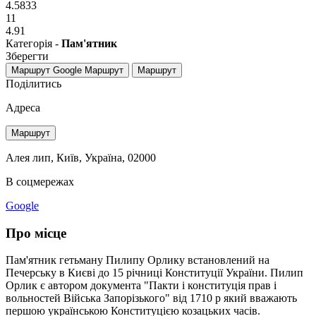
4.5833
11
4.91
Категорія -
Пам'ятник
Зберегти
Маршрут Google
Маршрут
Маршрут
Поділитись
Адреса
Маршрут
Алея лип, Київ, Україна, 02000
В соцмережах
Google
Про місце
Пам'ятник гетьману Пилипу Орлику встановлений на
Печерську в Києві до 15 річниці Конституції України. Пилип
Орлик є автором документа "Пакти і конституція прав і
вольностей Війська Запорізького" від 1710 р який вважають
першою українською Конституцією козацьких часів.