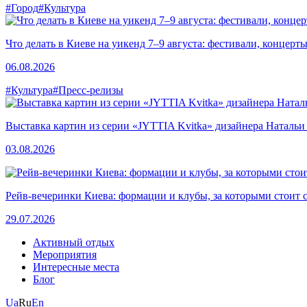
#Город
#Культура
Что делать в Киеве на уикенд 7–9 августа: фестивали, концерт
06.08.2026
#Культура
#Пресс-релизы
Выставка картин из серии «JYTTIA Kvitka» дизайнера Натальи
03.08.2026
Рейв-вечеринки Киева: формации и клубы, за которыми стоит 
29.07.2026
Активный отдых
Мероприятия
Интересные места
Блог
Ua
Ru
En