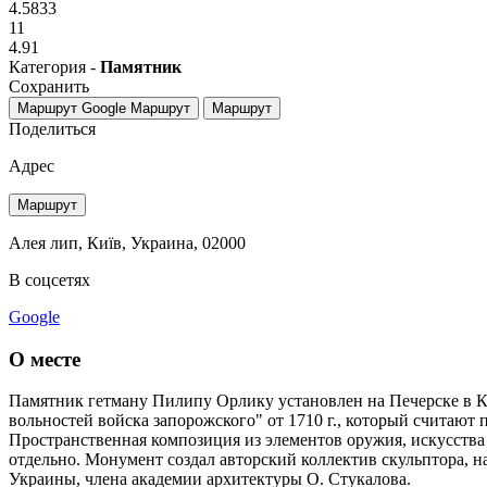
4.5833
11
4.91
Категория -
Памятник
Сохранить
Маршрут Google
Маршрут
Маршрут
Поделиться
Адрес
Маршрут
Алея лип, Київ, Украина, 02000
В соцсетях
Google
О месте
Памятник гетману Пилипу Орлику установлен на Печерске в К
вольностей войска запорожского" от 1710 г., который считают
Пространственная композиция из элементов оружия, искусства 
отдельно. Монумент создал авторский коллектив скульптора, 
Украины, члена академии архитектуры О. Стукалова.