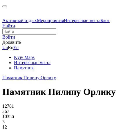
Активный отдых
Мероприятия
Интересные места
Блог
Найти
Войти
Добавить
Ua
Ru
En
Kyiv Maps
Интересные места
Памятник
Памятник Пилипу Орлику
Памятник Пилипу Орлику
12781
367
10356
3
12