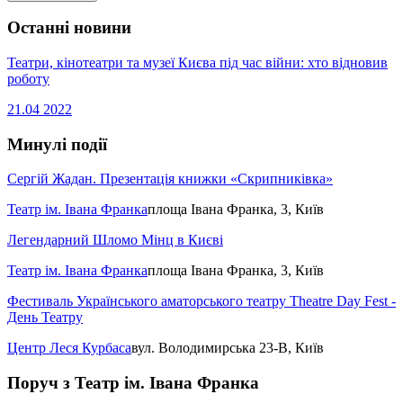
Останні новини
Театри, кінотеатри та музеї Києва під час війни: хто відновив
роботу
21.04
2022
Минулі події
Сергій Жадан. Презентація книжки «Скрипниківка»
Театр ім. Івана Франка
площа Івана Франка, 3, Київ
Легендарний Шломо Мінц в Києві
Театр ім. Івана Франка
площа Івана Франка, 3, Київ
Фестиваль Українського аматорського театру Theatre Day Fest -
День Театру
Центр Леся Курбаса
вул. Володимирська 23-В, Київ
Поруч з Театр ім. Івана Франка