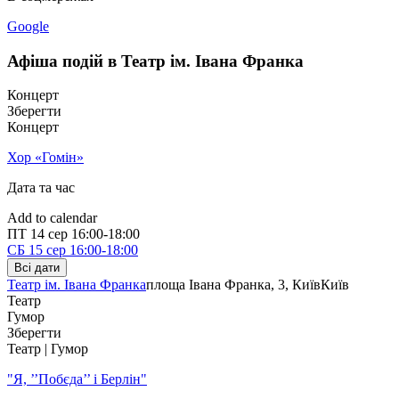
Google
Афіша подій в Театр ім. Івана Франка
Концерт
Зберегти
Концерт
Хор «Гомін»
Дата та час
Add to calendar
ПТ
14 сер
16:00-18:00
СБ
15 сер
16:00-18:00
Всі дати
Театр ім. Івана Франка
площа Івана Франка, 3, Київ
Київ
Театр
Гумор
Зберегти
Театр | Гумор
"Я, ’’Побєда’’ і Берлін"