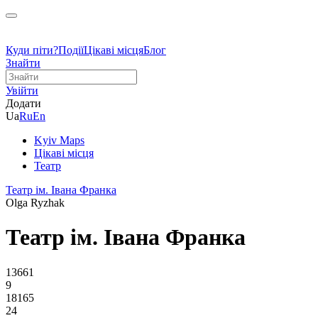
Куди піти?
Події
Цікаві місця
Блог
Знайти
Увійти
Додати
Ua
Ru
En
Kyiv Maps
Цікаві місця
Театр
Театр ім. Івана Франка
Olga Ryzhak
Театр ім. Івана Франка
13661
9
18165
24