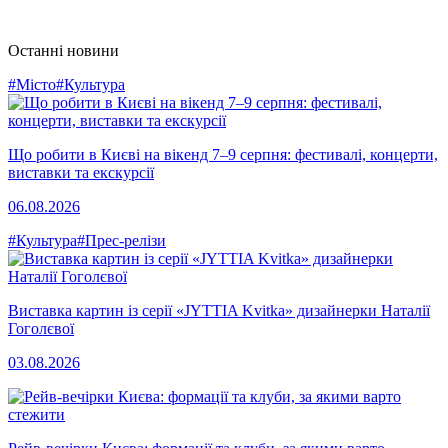
Останні новини
#Місто
#Культура
Що робити в Києві на вікенд 7–9 серпня: фестивалі, концерти,
виставки та екскурсії
06.08.2026
#Культура
#Прес-релізи
Виставка картин із серії «JYTTIA Kvitka» дизайнерки Наталії
Гоголєвої
03.08.2026