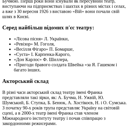
Бучмою. Перші роки вони існували як пересувний театр,
виступаючи на підприємствах і шахтах в різних містах і селах,
а вже з 30 вересня 1926 з виставою «Вій» вони почали свій
шлях в Києві.
Серед найбільш відомих п'єс театру:
«Лісова пісня» Л. Українки,
«Ревізор» М. Гоголя,
«Весілля Фігаро» П. Бомарше,
«Суєта» І. Карпенка-Карого,
«Дон Карлос» Ф. Шиллера,
«Пригоди бравого солдата Швейка »за Я. Гашеком і
багато інших.
Акторський склад
В різні часи акторський склад театру імені Франка
представляли такі зірки, як: А. Бучма, Н. Ужвій, Ю.
Шумський, Б. Ступка, Б. Бенюк, А. Хостікоєв, Н. і О. Сумська.
З початку 90-х років трупа представляє Україну на світовій
сцені, а в 2000-х театр імені Франка став членом
Міжнародного інституту театру і почав співпрацю з
закордонними режисерами.