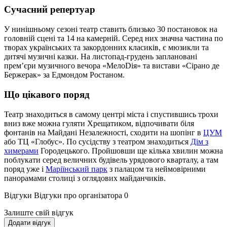
Сучасний репертуар
У нинішньому сезоні театр ставить близько 30 постановок на
головній сцені та 14 на камерній. Серед них значна частина по
творах українських та закордонних класиків, є мюзикли та
дитячі музичні казки. На листопад-грудень заплановані
прем’єри музичного вечора «МелоDія» та вистави «Сірано де
Бержерак» за Едмондом Ростаном.
Що цікавого поряд
Театр знаходиться в самому центрі міста і спустившись трохи
вниз вже можна гуляти Хрещатиком, відпочивати біля
фонтанів на Майдані Незалежності, сходити на шопінг в
ЦУМ
або ТЦ «Глобус». По сусідству з театром знаходиться
Дім з
химерами
Городецького. Пройшовши ще кілька хвилин можна
поблукати серед величних будівель урядового кварталу, а там
поряд уже і
Маріїнський парк
з палацом та неймовірними
панорамами столиці з оглядових майданчиків.
Відгуки
Відгуки про організатора
0
Залиште свій відгук
Додати відгук