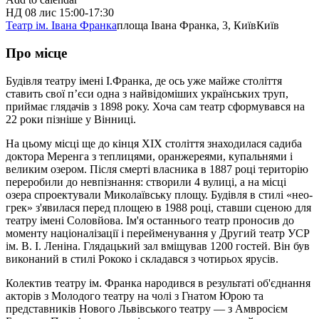
НД
08 лис
15:00-17:30
Театр ім. Івана Франка
площа Івана Франка, 3, Київ
Київ
Про місце
Будівля театру імені І.Франка, де ось уже майже століття
ставить свої п’єси одна з найвідоміших українських труп,
приймає глядачів з 1898 року. Хоча сам театр сформувався на
22 роки пізніше у Вінниці.
На цьому місці ще до кінця ХІХ століття знаходилася садиба
доктора Меренга з теплицями, оранжереями, купальнями і
великим озером. Після смерті власника в 1887 році територію
переробили до невпізнання: створили 4 вулиці, а на місці
озера спроектували Миколаївську площу. Будівля в стилі «нео-
грек» з'явилася перед площею в 1988 році, ставши сценою для
театру імені Соловйова. Ім'я останнього театр проносив до
моменту націоналізації і перейменування у Другий театр УСР
ім. В. І. Леніна. Глядацький зал вміщував 1200 гостей. Він був
виконаний в стилі Рококо і складався з чотирьох ярусів.
Колектив театру ім. Франка народився в результаті об'єднання
акторів з Молодого театру на чолі з Гнатом Юрою та
представників Нового Львівського театру — з Амвросієм