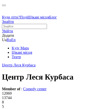
Куди піти?
Події
Цікаві місця
Блог
Знайти
Увійти
Додати
Ua
Ru
En
Kyiv Maps
Цікаві місця
Театр
Центр Леся Курбаса
Центр Леся Курбаса
Member of
:
Comedy center
12069
13744
8
5