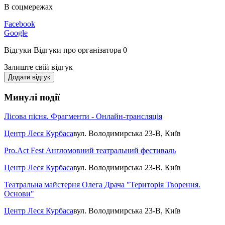
В соцмережах
Facebook
Google
Відгуки
Відгуки про організатора
0
Залиште свій відгук
Додати відгук
Минулі події
Лісова пісня. Фрагменти - Онлайн-трансляція
Центр Леся Курбаса
вул. Володимирська 23-В, Київ
Pro.Act Fest Англомовний театральний фестиваль
Центр Леся Курбаса
вул. Володимирська 23-В, Київ
Театральна майстерня Олега Драча "Територія Творення.
Основи"
Центр Леся Курбаса
вул. Володимирська 23-В, Київ