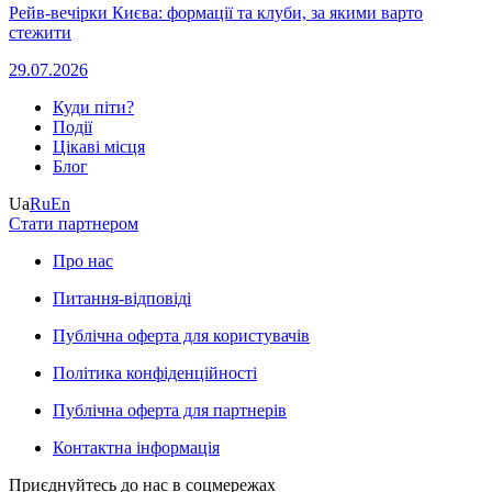
Рейв-вечірки Києва: формації та клуби, за якими варто
стежити
29.07.2026
Куди піти?
Події
Цікаві місця
Блог
Ua
Ru
En
Стати партнером
Про нас
Питання-відповіді
Публічна оферта для користувачів
Політика конфіденційності
Публічна оферта для партнерів
Контактна інформація
Приєднуйтесь до нас в соцмережах