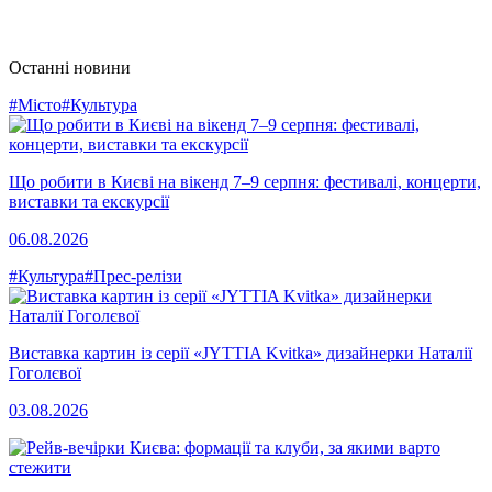
Останні новини
#Місто
#Культура
Що робити в Києві на вікенд 7–9 серпня: фестивалі, концерти,
виставки та екскурсії
06.08.2026
#Культура
#Прес-релізи
Виставка картин із серії «JYTTIA Kvitka» дизайнерки Наталії
Гоголєвої
03.08.2026