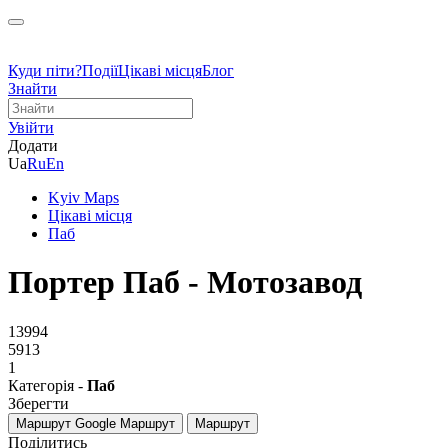
Куди піти?
Події
Цікаві місця
Блог
Знайти
Увійти
Додати
Ua
Ru
En
Kyiv Maps
Цікаві місця
Паб
Портер Паб - Мотозавод
13994
5913
1
Категорія -
Паб
Зберегти
Маршрут Google
Маршрут
Маршрут
Поділитись