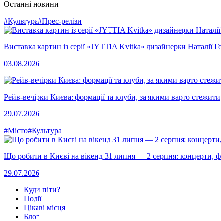
Останні новини
#Культура
#Прес-релізи
Виставка картин із серії «JYTTIA Kvitka» дизайнерки Наталії Г
03.08.2026
Рейв-вечірки Києва: формації та клуби, за якими варто стежити
29.07.2026
#Місто
#Культура
Що робити в Києві на вікенд 31 липня — 2 серпня: концерти, фе
29.07.2026
Куди піти?
Події
Цікаві місця
Блог