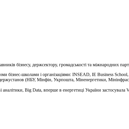
авників бізнесу, держсектору, громадськості та міжнародних пар
вими бізнес-школами і організаціями: INSEAD, IE Business Schoo
держустанов (НБУ, Мінфін, Укрпошта, Міненергетики, Мінінфраст
і аналітики, Big Data, вперше в енергетиці України застосувала