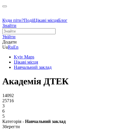
Куди піти?
Події
Цікаві місця
Блог
Знайти
Увійти
Додати
Ua
Ru
En
Kyiv Maps
Цікаві місця
Навчальний заклад
Академія ДТЕК
14092
25716
3
6
5
Категорія -
Навчальний заклад
Зберегти