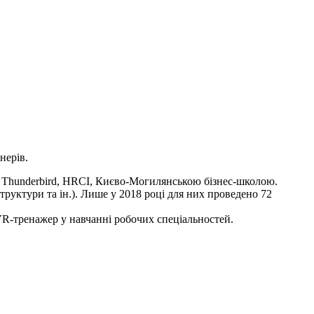
тнерів.
l, Thunderbird, HRCI, Києво-Могилянською бізнес-школою.
руктури та ін.). Лише у 2018 році для них проведено 72
 VR-тренажер у навчанні робочих спеціальностей.