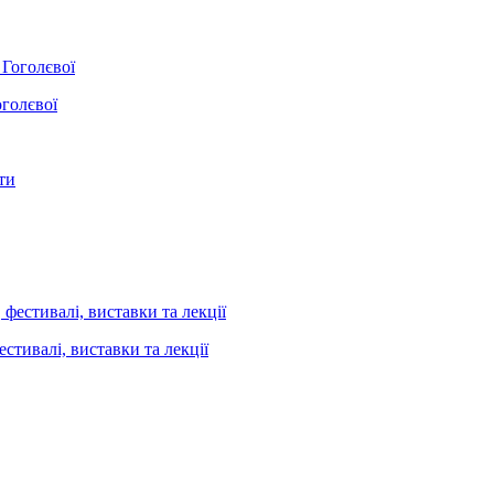
оголєвої
стивалі, виставки та лекції