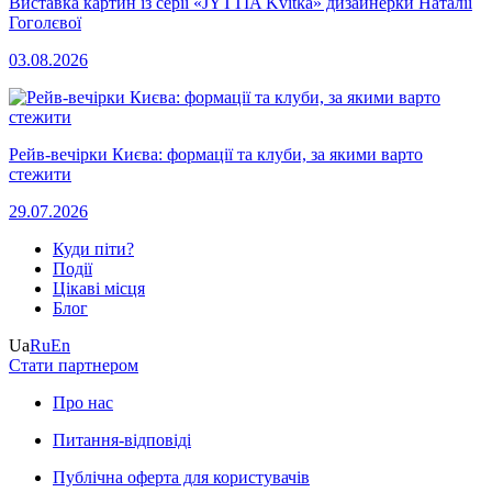
Виставка картин із серії «JYTTIA Kvitka» дизайнерки Наталії
Гоголєвої
03.08.2026
Рейв-вечірки Києва: формації та клуби, за якими варто
стежити
29.07.2026
Куди піти?
Події
Цікаві місця
Блог
Ua
Ru
En
Стати партнером
Про нас
Питання-відповіді
Публічна оферта для користувачів