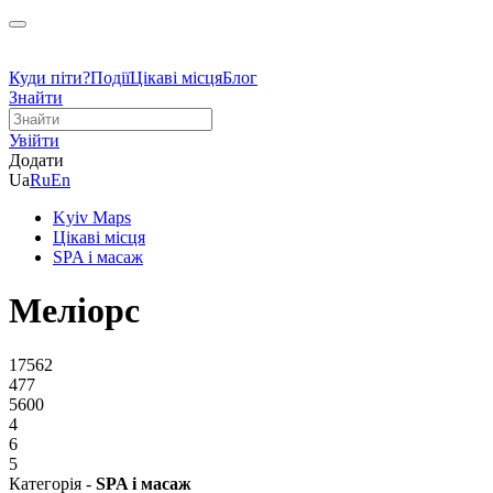
Куди піти?
Події
Цікаві місця
Блог
Знайти
Увійти
Додати
Ua
Ru
En
Kyiv Maps
Цікаві місця
SPA і масаж
Меліорс
17562
477
5600
4
6
5
Категорія -
SPA і масаж