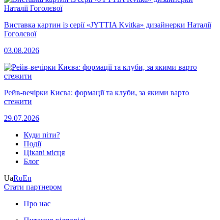
Виставка картин із серії «JYTTIA Kvitka» дизайнерки Наталії
Гоголєвої
03.08.2026
Рейв-вечірки Києва: формації та клуби, за якими варто
стежити
29.07.2026
Куди піти?
Події
Цікаві місця
Блог
Ua
Ru
En
Стати партнером
Про нас