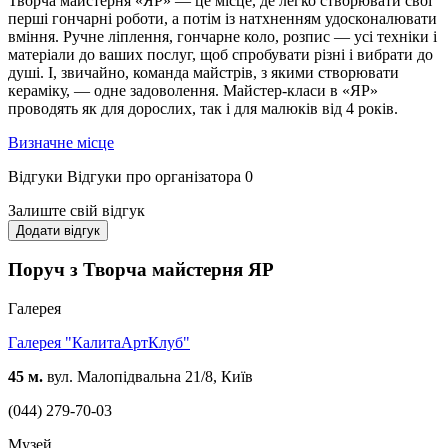
Творча майстерня «ЯР» — це місце, де легко створювати свої
перші гончарні роботи, а потім із натхненням удосконалювати
вміння. Ручне ліплення, гончарне коло, розпис — усі техніки і
матеріали до ваших послуг, щоб спробувати різні і вибрати до
душі. І, звичайно, команда майстрів, з якими створювати
кераміку, — одне задоволення. Майстер-класи в «ЯР»
проводять як для дорослих, так і для малюків від 4 років.
Визначне місце
Відгуки
Відгуки про організатора
0
Залиште свій відгук
Додати відгук
Поруч з Творча майстерня ЯР
Галерея
Галерея "КалитаАртКлуб"
45 м.
вул. Малопідвальна 21/8, Київ
(044) 279-70-03
Музей