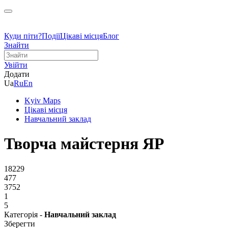
Куди піти?
Події
Цікаві місця
Блог
Знайти
Увійти
Додати
Ua
Ru
En
Kyiv Maps
Цікаві місця
Навчальний заклад
Творча майстерня ЯР
18229
477
3752
1
5
Категорія -
Навчальний заклад
Зберегти