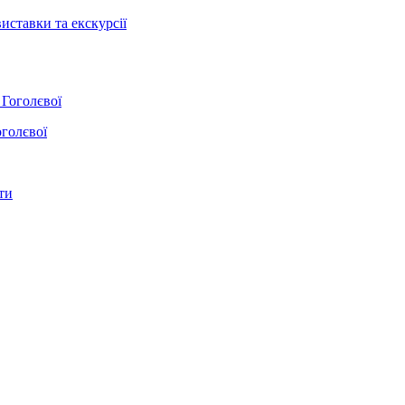
иставки та екскурсії
оголєвої