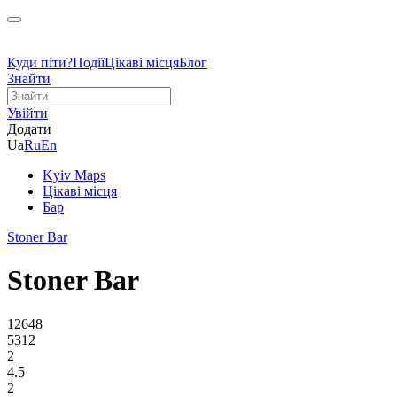
Куди піти?
Події
Цікаві місця
Блог
Знайти
Увійти
Додати
Ua
Ru
En
Kyiv Maps
Цікаві місця
Бар
Stoner Bar
Stoner Bar
12648
5312
2
4.5
2