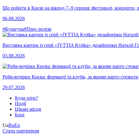
Що робити в Києві на вікенд 7–9 серпня: фестивалі, концерти, в
06.08.2026
#Культура
#Прес-релізи
Виставка картин із серії «JYTTIA Kvitka» дизайнерки Наталії Г
03.08.2026
Рейв-вечірки Києва: формації та клуби, за якими варто стежити
29.07.2026
Куди піти?
Події
Цікаві місця
Блог
Ua
Ru
En
Стати партнером