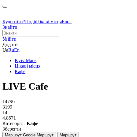
Куди піти?
Події
Цікаві місця
Блог
Знайти
Увійти
Додати
Ua
Ru
En
Kyiv Maps
Цікаві місця
Кафе
LIVE Cafe
14796
3199
14
4.8571
Категорія -
Кафе
Зберегти
Маршрут Google
Маршрут
Маршрут