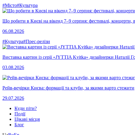
#Місто
#Культура
Що робити в Києві на вікенд 7–9 серпня: фестивалі, концерти, в
06.08.2026
#Культура
#Прес-релізи
Виставка картин із серії «JYTTIA Kvitka» дизайнерки Наталії Г
03.08.2026
Рейв-вечірки Києва: формації та клуби, за якими варто стежити
29.07.2026
Куди піти?
Події
Цікаві місця
Блог
Ua
Ru
En