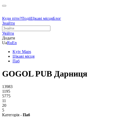
Куди піти?
Події
Цікаві місця
Блог
Знайти
Увійти
Додати
Ua
Ru
En
Kyiv Maps
Цікаві місця
Паб
GOGOL PUB Дарниця
13983
1195
5775
11
20
5
Категорія -
Паб