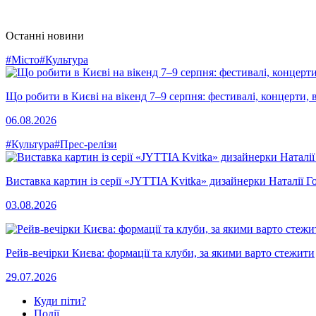
Останні новини
#Місто
#Культура
Що робити в Києві на вікенд 7–9 серпня: фестивалі, концерти, в
06.08.2026
#Культура
#Прес-релізи
Виставка картин із серії «JYTTIA Kvitka» дизайнерки Наталії Г
03.08.2026
Рейв-вечірки Києва: формації та клуби, за якими варто стежити
29.07.2026
Куди піти?
Події