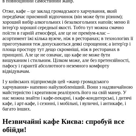
в повноцінний самостійний жанр.
Отже, кафе – це заклад громадського харчування, який
передбачає приємний відпочинок (він може бути різним);
хороший вибір алкогольних і безалкогольних напоїв; меню й
інтер'єр хорошої середньої якості. Тобто тут можна смачно
поїсти в гарній атмосфері, але це не преміум-клас –
асортимент їжі кілька вужче, ніж в ресторанах; в технологіях її
приготування теж допускаються деякі спрощення; а інтер'єр і
площа простору тут дещо скромніші, ніж в ресторанах в
принципі. Але це не означає, що кафе не може бути
вишуканим і стильним. Цілком може, але без претензійності,
пафосу і гарантії абсолютного неземного комфорту
відвідувачам.
І у київських підприємців цей «жанр громадського
харчування» напевно найулюбленіший. Вони з надзвичайною
майстерністю і креативом реалізують його на свій манер. У
нас можна знайти і кафе-пекарні, і кафе-кондитерські, і дитячі
кафе, і арт-кафе, і сезонні, і мобільні, і вуличні, і антикафе, і
багато інших.
Незвичайні кафе Києва: спробуй все
обійди!