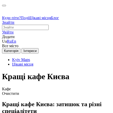
Куди піти?
Події
Цікаві місця
Блог
Знайти
Увійти
Додати
Ua
Ru
En
Все місто
Категорія
Інтереси
Kyiv Maps
Цікаві місця
Кращі кафе Києва
Кафе
Очистити
Кращі кафе Києва: затишок та різні
спеціалітети