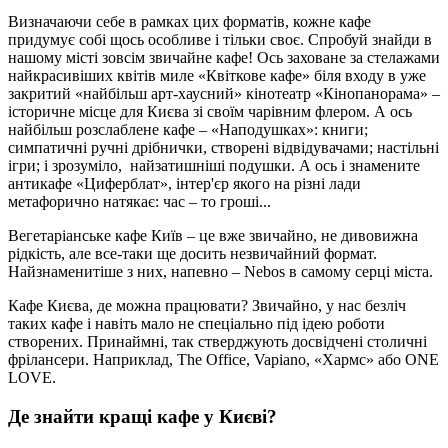
Визначаючи себе в рамках цих форматів, кожне кафе
придумує собі щось особливе і тільки своє. Спробуй знайди в
нашому місті зовсім звичайне кафе! Ось заховане за стелажами
найкрасивіших квітів миле «Квіткове кафе» біля входу в уже
закритий «найбільш арт-хаусний» кінотеатр «Кінопанорама» –
історичне місце для Києва зі своїм чарівним флером. А ось
найбільш розслаблене кафе – «Наподушках»: книги;
симпатичні ручні дрібнички, створені відвідувачами; настільні
ігри; і зрозуміло, найзатишніші подушки. А ось і знамените
антикафе «Циферблат», інтер'єр якого на різні лади
метафорично натякає: час – то гроші...
Вегетаріанське кафе Київ – це вже звичайно, не дивовижна
рідкість, але все-таки ще досить незвичайний формат.
Найзнаменитіше з них, напевно – Nebos в самому серці міста.
Кафе Києва, де можна працювати? Звичайно, у нас безліч
таких кафе і навіть мало не спеціально під ідею роботи
створених. Принаймні, так стверджують досвідчені столичні
фрілансери. Наприклад, The Office, Vapiano, «Хармс» або ONE
LOVE.
Де знайти кращі кафе у Києві?