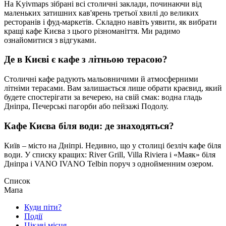
На Kyivmaps зібрані всі столичні заклади, починаючи від
маленьких затишних кав'ярень третьої хвилі до великих
ресторанів і фуд-маркетів. Складно навіть уявити, як вибрати
кращі кафе Києва з цього різноманіття. Ми радимо
ознайомитися з відгуками.
Де в Києві є кафе з літньою терасою?
Столичні кафе радують мальовничими й атмосферними
літніми терасами. Вам залишається лише обрати краєвид, який
будете спостерігати за вечерею, на свій смак: водна гладь
Дніпра, Печерські пагорби або пейзажі Подолу.
Кафе Києва біля води: де знаходяться?
Київ – місто на Дніпрі. Недивно, що у столиці безліч кафе біля
води. У списку кращих: River Grill, Villa Riviera і «Маяк» біля
Дніпра і VANO IVANO Telbin поруч з однойменним озером.
Список
Мапа
Куди піти?
Події
Цікаві місця