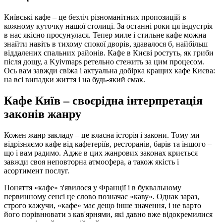
Київські кафе – це безліч різноманітних пропозицій в
кожному куточку нашої столиці. За останні роки ця індустрія
в нас якісно просунулася. Тепер миле і стильне кафе можна
знайти навіть в тихому спокої дворів, здавалося б, найбільш
віддалених спальних районів. Кафе в Києві ростуть, як гриби
після дощу, а Kyivmaps ретельно стежить за цим процесом.
Ось вам завжди свіжа і актуальна добірка кращих кафе Києва:
на всі випадки життя і на будь-який смак.
Кафе Київ – своєрідна інтерпретація
законів жанру
Кожен жанр закладу – це власна історія і закони. Тому ми
відрізняємо кафе від кафетеріїв, ресторанів, барів та іншого –
що і вам радимо. Адже в цих жанрових законах криється
завжди своя неповторна атмосфера, а також якість і
асортимент послуг.
Поняття «кафе» з'явилося у Франції і в буквальному
первинному сенсі це слово позначає «каву». Однак зараз,
строго кажучи, «кафе» має дещо інше значення, і не варто
його порівнювати з кав'ярнями, які давно вже відокремилися