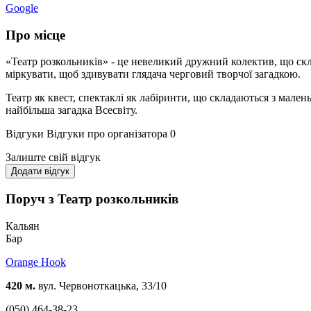
Google
Про місце
«Театр розкольників» - це невеликий дружний колектив, що скла
міркувати, щоб здивувати глядача черговий творчої загадкою.
Театр як квест, спектаклі як лабіринти, що складаються з мале
найбільша загадка Всесвіту.
Відгуки
Відгуки про організатора
0
Залиште свій відгук
Додати відгук
Поруч з Театр розкольників
Кальян
Бар
Orange Hook
420 м.
вул. Червоноткацька, 33/10
(050) 464-38-23