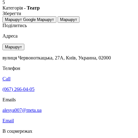
5
Категорія -
Театр
Зберегти
Маршрут Google
Маршрут
Маршрут
Поділитись
Адреса
Маршрут
вулиця Червоноткацька, 27А, Київ, Украина, 02000
Телефон
Call
(067) 266-04-05
Emails
alesya007@meta.ua
Email
В соцмережах