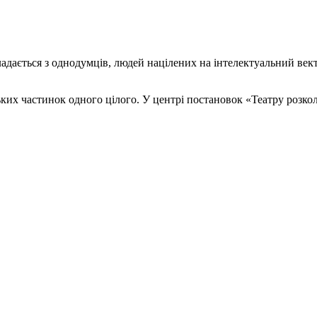
дається з однодумців, людей націлених на інтелектуальний вектор
ньких частинок одного цілого. У центрі постановок «Театру розко