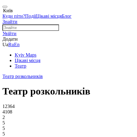
Київ
Куди піти?
Події
Цікаві місця
Блог
Знайти
Увійти
Додати
Ua
Ru
En
Kyiv Maps
Цікаві місця
Театр
Театр розкольників
Театр розкольників
12364
4108
2
5
5
5