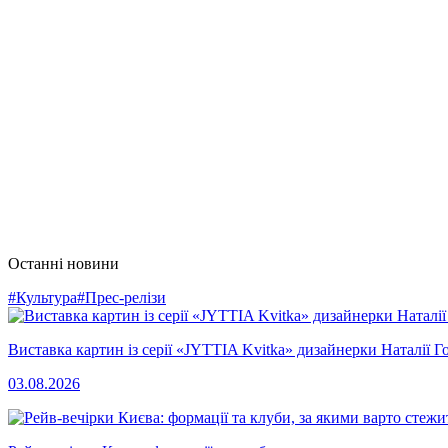
Останні новини
#Культура
#Прес-релізи
Виставка картин із серії «JYTTIA Kvitka» дизайнерки Наталії Г
03.08.2026