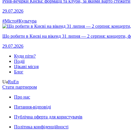
Рейв-вечірки Києва: формації та клуби, за якими варто стежити
29.07.2026
#Місто
#Культура
Що робити в Києві на вікенд 31 липня — 2 серпня: концерти, фе
29.07.2026
Куди піти?
Події
Цікаві місця
Блог
Ua
Ru
En
Стати партнером
Про нас
Питання-відповіді
Публічна оферта для користувачів
Політика конфіденційності