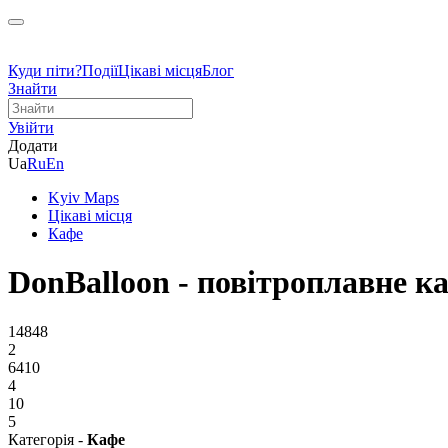
Куди піти?
Події
Цікаві місця
Блог
Знайти
Увійти
Додати
Ua
Ru
En
Kyiv Maps
Цікаві місця
Кафе
DonBalloon - повітроплавне к
14848
2
6410
4
10
5
Категорія -
Кафе