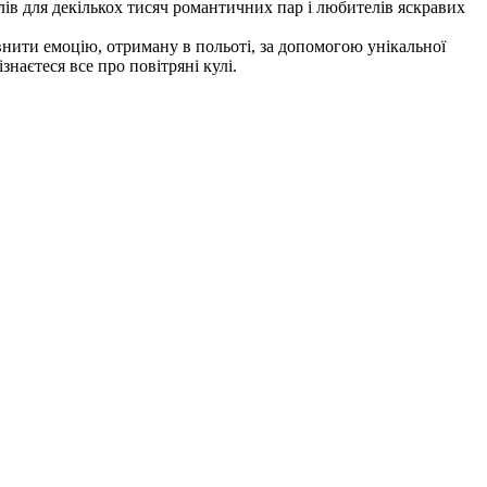
лів для декількох тисяч романтичних пар і любителів яскравих
внити емоцію, отриману в польоті, за допомогою унікальної
знаєтеся все про повітряні кулі.