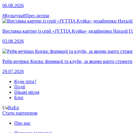
06.08.2026
#Культура
#Прес-релізи
Виставка картин із серії «JYTTIA Kvitka» дизайнерки Наталії Г
03.08.2026
Рейв-вечірки Києва: формації та клуби, за якими варто стежити
29.07.2026
Куди піти?
Події
Цікаві місця
Блог
Ua
Ru
En
Стати партнером
Про нас