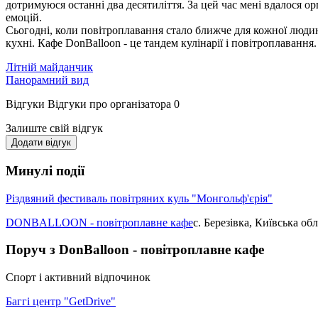
дотримуюся останні два десятиліття. За цей час мені вдалося о
емоцій.
Сьогодні, коли повітроплавання стало ближче для кожної людини
кухні. Кафе DonBalloon - це тандем кулінарії і повітроплавання.
Літній майданчик
Панорамний вид
Відгуки
Відгуки про організатора
0
Залиште свій відгук
Додати відгук
Минулі події
Різдвяний фестиваль повітряних куль "Монгольф'єрія"
DONBALLOON - повітроплавне кафе
с. Березівка, Київська обл
Поруч з DonBalloon - повітроплавне кафе
Спорт і активний відпочинок
Баггі центр "GetDrive"