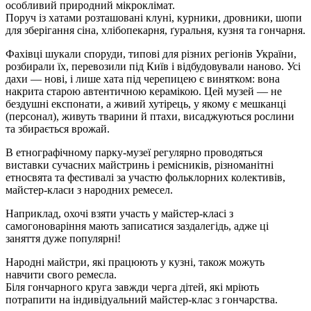
особливий природний мікроклімат.
Поруч із хатами розташовані клуні, курники, дровники, шопи
для зберігання сіна, хлібопекарня, ґуральня, кузня та гончарня.
Фахівці шукали споруди, типові для різних регіонів України,
розбирали їх, перевозили під Київ і відбудовували наново. Усі
дахи — нові, і лише хата під черепицею є винятком: вона
накрита старою автентичною керамікою. Цей музей — не
бездушні експонати, а живий хутірець, у якому є мешканці
(персонал), живуть тварини й птахи, висаджуються рослини
та збирається врожай.
В етнографічному парку-музеї регулярно проводяться
виставки сучасних майстринь і ремісників, різноманітні
етносвята та фестивалі за участю фольклорних колективів,
майстер-класи з народних ремесел.
Наприклад, охочі взяти участь у майстер-класі з
самогоноваріння мають записатися заздалегідь, адже ці
заняття дуже популярні!
Народні майстри, які працюють у кузні, також можуть
навчити свого ремесла.
Біля гончарного круга завжди черга дітей, які мріють
потрапити на індивідуальний майстер-клас з гончарства.