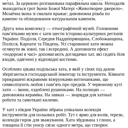
метал. За церквою розташована парафіяльна школа. Неподалік
знаходиться грот Ікони Божої Матері «Животворне джерело».
Мозаїчна ікона зі смальти вражає: дивовижна різьба по
каменю та облицювання натуральним каменем.
Друга зона комплексу — етнографічний музей. Головними
пам’ятками музею є хати шести історико-культурних регіонів
України: Поділля, Середня Наддніпрянщина, Слобожанщина,
Полісся, Карпати та Південь. Усі старовинні хати можна
оглянути як зовні, так і всередині. А доповнити ефект
«подорожі в часі» допомагають доглядачки хат, які сидять біля
входів, одягнені у відповідні костюми.
Особливо цікава подільська хата, в якій у сінях під дахом
зберігаються господарський інвентар та інструменти. Кімнати
прикрашені яскравими візерунками-витинанками, що
символізують любов і пам’ять про предків. У червоному куті
хати — ікони, оздоблені рушниками. На полицях —
дивовижна кераміка. На лавках — знаряддя для хатньої
роботи та самоткані килими.
У хаті з півдня України зібрана унікальна колекція
інструментів для польових робіт. Тут є ярмо для волів, терези,
колекція гирок для зважування. Хата збудована з глини, а
товщина її стін унизу сягає одного метра, що створює