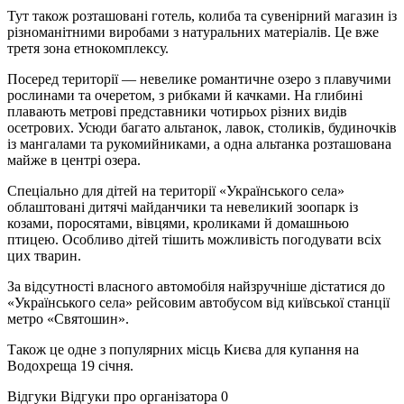
Тут також розташовані готель, колиба та сувенірний магазин із
різноманітними виробами з натуральних матеріалів. Це вже
третя зона етнокомплексу.
Посеред території — невелике романтичне озеро з плавучими
рослинами та очеретом, з рибками й качками. На глибині
плавають метрові представники чотирьох різних видів
осетрових. Усюди багато альтанок, лавок, столиків, будиночків
із мангалами та рукомийниками, а одна альтанка розташована
майже в центрі озера.
Спеціально для дітей на території «Українського села»
облаштовані дитячі майданчики та невеликий зоопарк із
козами, поросятами, вівцями, кроликами й домашньою
птицею. Особливо дітей тішить можливість погодувати всіх
цих тварин.
За відсутності власного автомобіля найзручніше дістатися до
«Українського села» рейсовим автобусом від київської станції
метро «Святошин».
Також це одне з популярних місць Києва для купання на
Водохреща 19 січня.
Відгуки
Відгуки про організатора
0