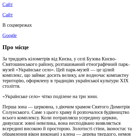
Сайт
Сайт
В соцмережах
Google
Про місце
За тридцять кілометрів від Києва, у селі Бузова Києво-
Святошинського району, розташований етнографічний парк-
музей «Українське село». Цей парк-музей — це цілий
комплекс, що займає досить велику, але водночас компактну
територію, оформлену в традиціях української культури XIX
століття.
«Українське село» чітко поділене на три зони.
Перша зона — церковна, з діючим храмом Святого Димитрія
Солунського. Саме з цього храму й розпочалося будівництво
всього комплексу. Коли потрапляєш усередину церкви,
дивуєшся: зовні невелика, вона несподівано виявляється
всередині високою й просторою. Золотисті стіни, іконостас та
обрамлення вікон виконані з клена — дерева твердого, немов