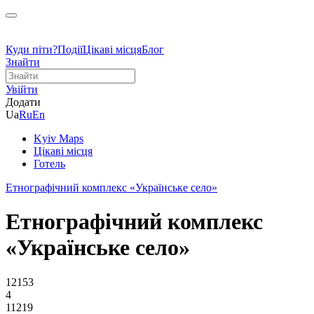
Куди піти?
Події
Цікаві місця
Блог
Знайти
Увійти
Додати
Ua
Ru
En
Kyiv Maps
Цікаві місця
Готель
Етнографічний комплекс «Українське село»
Етнографічний комплекс
«Українське село»
12153
4
11219