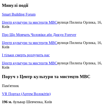
Минулі події
Smart Building Forum
Центр культури та мистецтв МВС
вулиця Пилипа Орлика, 16,
Київ
Про Що Мовчать Чоловіки або Дикун Forever
Центр культури та мистецтв МВС
вулиця Пилипа Орлика, 16,
Київ
І тільки смерть розлучить нас
Центр культури та мистецтв МВС
вулиця Пилипа Орлика, 16,
Київ
Поруч з Центр культури та мистецтв МВС
Пам'ятник
VR Портал (Артем Волокітін)
196 м.
бульвар Шевченка, Київ