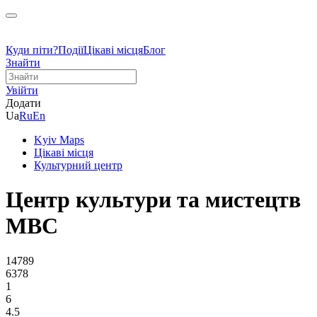
Куди піти?
Події
Цікаві місця
Блог
Знайти
Увійти
Додати
Ua
Ru
En
Kyiv Maps
Цікаві місця
Культурний центр
Центр культури та мистецтв
МВС
14789
6378
1
6
4.5