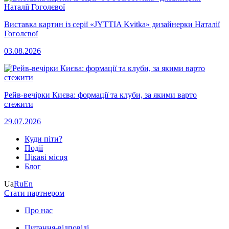
Виставка картин із серії «JYTTIA Kvitka» дизайнерки Наталії
Гоголєвої
03.08.2026
Рейв-вечірки Києва: формації та клуби, за якими варто
стежити
29.07.2026
Куди піти?
Події
Цікаві місця
Блог
Ua
Ru
En
Стати партнером
Про нас
Питання-відповіді