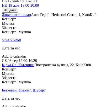
СБ
17 жов
18:00-20:00
НД
18 жов
18:00-20:00
Всі дати
Жовтневий палац
Алея Героїв Небесної Сотні, 1, Київ
Київ
Концерт
Музика
Зберегти
Концерт | Музика
Viva Vivaldi
Дата та час
Add to calendar
СБ
08 сер
15:00-16:20
Кірха Св. Катерини
Лютеранська вулиця, 22, Київ
Київ
Концерт
Музика
Зберегти
Концерт | Музика
Бетховен. Ґізекінґ. Шуберт
Дата та час
Add to calendar