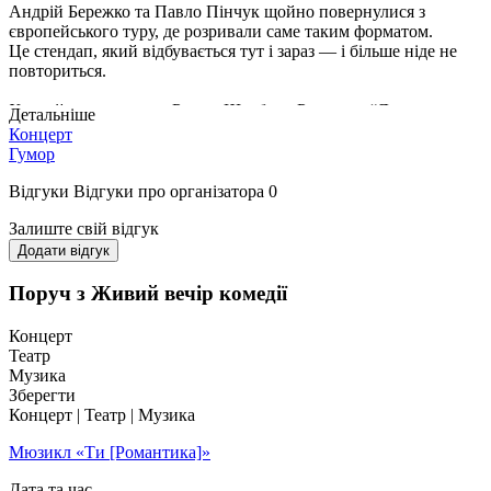
Андрій Бережко та Павло Пінчук щойно повернулися з
європейського туру, де розривали саме таким форматом.
Це стендап, який відбувається тут і зараз — і більше ніде не
повториться.
Хедлайнер вечора — Роман Щербан. Резидент “Леви на
Детальніше
джипі” — одного з найвідоміших стендап-проєктів. Комік,
Концерт
якого знають за влучний, чесний і дуже впізнаваний гумор.
Гумор
Кожен із коміків вийде на сцену зі своїм новим стендап-
Відгуки
Відгуки про організатора
0
матеріалом — свіжим, сильним і тим, що ви ще не чули.
Залиште свій відгук
Це вечір живого стендапу без повторів — тільки для тих, хто
Додати відгук
буде в залі.
Поруч з Живий вечір комедії
Концерт
Театр
Музика
Зберегти
Концерт | Театр | Музика
Мюзикл «Ти [Романтика]»
Дата та час