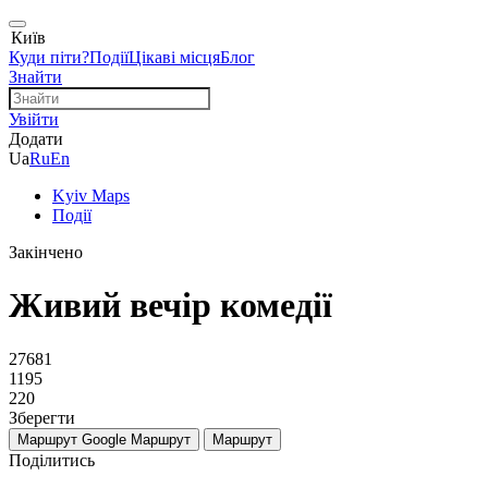
Київ
Куди піти?
Події
Цікаві місця
Блог
Знайти
Увійти
Додати
Ua
Ru
En
Kyiv Maps
Події
Закінчено
Живий вечір комедії
27681
1195
220
Зберегти
Маршрут Google
Маршрут
Маршрут
Поділитись