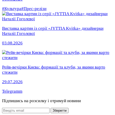
#Культура
#Прес-релізи
Виставка картин із серії «JYTTIA Kvitka» дизайнерки
Наталії Гоголєвої
03.08.2026
Рейв-вечірки Києва: формації та клуби, за якими варто
стежити
29.07.2026
Telegramm
Підпишись на розсилку
і отримуй новини
Email
Зберегти