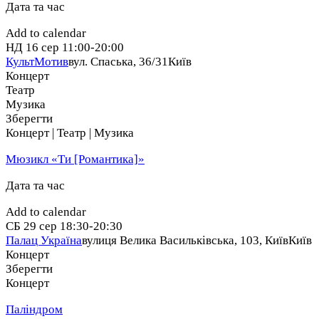
Дата та час
Add to calendar
НД
16 сер
11:00-20:00
КультМотив
вул. Спаська, 36/31
Київ
Концерт
Театр
Музика
Зберегти
Концерт | Театр | Музика
Мюзикл «Ти [Романтика]»
Дата та час
Add to calendar
СБ
29 сер
18:30-20:30
Палац Україна
вулиця Велика Васильківська, 103, Київ
Київ
Концерт
Зберегти
Концерт
Паліндром