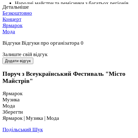
Народні майстри та ремісники з багатьох регіонів
Детальніше
України!
Безкоштовно
Лялькарі
Концерт
Виробники Hand made
Ярмарок
Сировари
Мода
Винороби
Медовари
Відгуки
Відгуки про організатора
0
Дизайнери одягу
Літератори
Залиште свій відгук
Майстер-класи
Додати відгук
В асортименті товарів - безліч крафтових сирів, вина,
Поруч з Всеукраїнський Фестиваль "Місто
наливок, авторські солодощі, іграшки ручної роботи
Майстрів"
дизайнерські аксесуари та одяг, художні вироби, вишукані
прикраси, дерев’яний декор, рушники, вишиванки ручної
Ярмарок
роботи.
Музика
Мода
Шануємо українське, наближаємо нашу перемогу!
Зберегти
Ярмарок | Музика | Мода
Подільський Шук