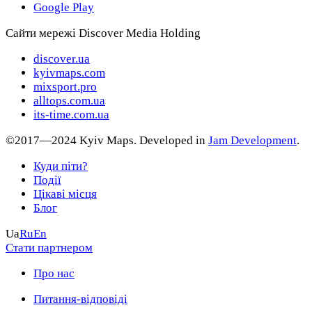
Google Play
Сайти мережі Discover Media Holding
discover.ua
kyivmaps.com
mixsport.pro
alltops.com.ua
its-time.com.ua
©2017—2024 Kyiv Maps. Developed in
Jam Development
.
Куди піти?
Події
Цікаві місця
Блог
Ua
Ru
En
Стати партнером
Про нас
Питання-відповіді