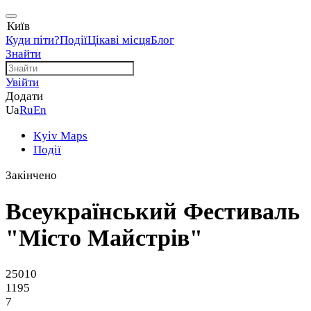
Київ
Куди піти?
Події
Цікаві місця
Блог
Знайти
Увійти
Додати
Ua
Ru
En
Kyiv Maps
Події
Закінчено
Всеукраїнський Фестиваль
"Місто Майстрів"
25010
1195
7