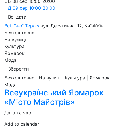
СБ
08 сер
10:00-20:00
НД
09 сер
10:00-20:00
Всі дати
Всі. Свої Тераса
вул. Десятинна, 12, Київ
Київ
Безкоштовно
На вулиці
Культура
Ярмарок
Мода
Зберегти
Безкоштовно | На вулиці | Культура | Ярмарок |
Мода
Всеукраїнський Ярмарок
«Місто Майстрів»
Дата та час
Add to calendar