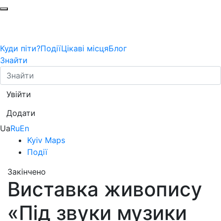
Куди піти?
Події
Цікаві місця
Блог
Знайти
Увійти
Додати
Ua
Ru
En
Kyiv Maps
Події
Закінчено
Виставка живопису
«Під звуки музики