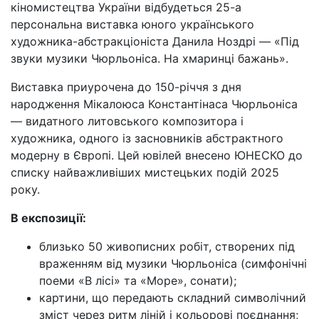
кіномистецтва України відбудеться 25-а
персональна виставка юного українського
художника-абстракціоніста Данила Ноздрі — «Під
звуки музики Чюрльоніса. На хмаринці бажань».
Виставка приурочена до 150-річчя з дня
народження Мікалоюса Константінаса Чюрльоніса
— видатного литовського композитора і
художника, одного із засновників абстрактного
модерну в Європі. Цей ювілей внесено ЮНЕСКО до
списку найважливіших мистецьких подій 2025
року.
В експозиції:
близько 50 живописних робіт, створених під
враженням від музики Чюрльоніса (симфонічні
поеми «В лісі» та «Море», сонати);
картини, що передають складний символічний
зміст через ритм ліній і кольорові поєднання;