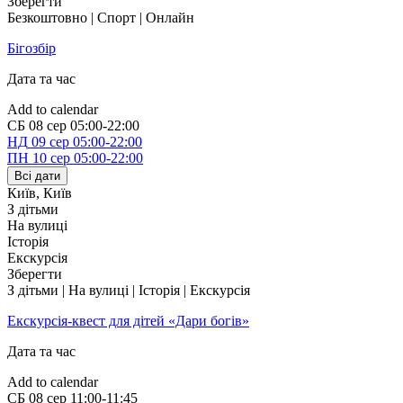
Зберегти
Безкоштовно | Спорт | Онлайн
Бігозбір
Дата та час
Add to calendar
СБ
08 сер
05:00-22:00
НД
09 сер
05:00-22:00
ПН
10 сер
05:00-22:00
Всі дати
Київ
,
Київ
З дітьми
На вулиці
Історія
Екскурсія
Зберегти
З дітьми | На вулиці | Історія | Екскурсія
Екскурсія-квест для дітей «Дари богів»
Дата та час
Add to calendar
СБ
08 сер
11:00-11:45