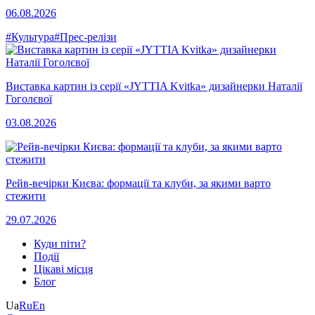
06.08.2026
#Культура
#Прес-релізи
Виставка картин із серії «JYTTIA Kvitka» дизайнерки Наталії
Гоголєвої
03.08.2026
Рейв-вечірки Києва: формації та клуби, за якими варто
стежити
29.07.2026
Куди піти?
Події
Цікаві місця
Блог
Ua
Ru
En