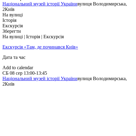
Національний музей історії України
вулиця Володимирська,
2
Київ
На вулиці
Історія
Екскурсія
Зберегти
На вулиці | Історія | Екскурсія
Екскурсія «Там, де починався Київ»
Дата та час
Add to calendar
СБ
08 сер
13:00-13:45
Національний музей історії України
вулиця Володимирська,
2
Київ