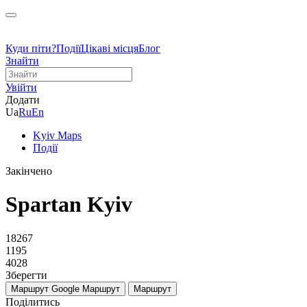
Куди піти?
Події
Цікаві місця
Блог
Знайти
Увійти
Додати
Ua
Ru
En
Kyiv Maps
Події
Закінчено
Spartan Kyiv
18267
1195
4028
Зберегти
Маршрут Google
Маршрут
Маршрут
Поділитись