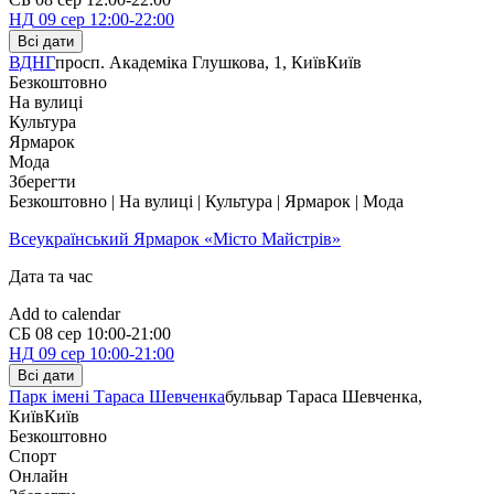
НД
09 сер
12:00-22:00
Всі дати
ВДНГ
просп. Академіка Глушкова, 1, Київ
Київ
Безкоштовно
На вулиці
Культура
Ярмарок
Мода
Зберегти
Безкоштовно | На вулиці | Культура | Ярмарок | Мода
Всеукраїнський Ярмарок «Місто Майстрів»
Дата та час
Add to calendar
СБ
08 сер
10:00-21:00
НД
09 сер
10:00-21:00
Всі дати
Парк імені Тараса Шевченка
бульвар Тараса Шевченка,
Київ
Київ
Безкоштовно
Спорт
Онлайн