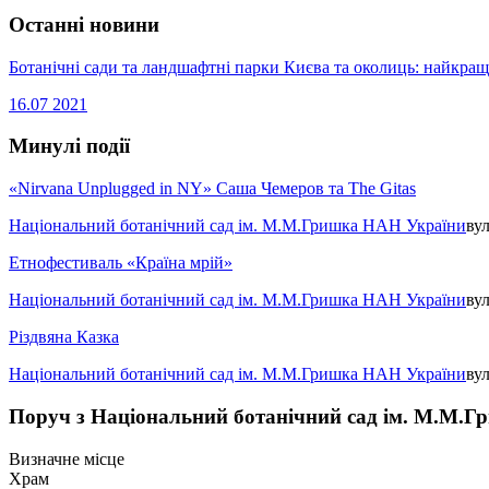
Останні новини
Ботанічні сади та ландшафтні парки Києва та околиць: найкращ
16.07
2021
Минулі події
«Nirvana Unplugged in NY» Саша Чемеров та The Gitas
Національний ботанічний сад ім. М.М.Гришка НАН України
ву
Етнофестиваль «Країна мрій»
Національний ботанічний сад ім. М.М.Гришка НАН України
ву
Рiздвяна Казка
Національний ботанічний сад ім. М.М.Гришка НАН України
ву
Поруч з Національний ботанічний сад ім. М.М.
Визначне місце
Храм