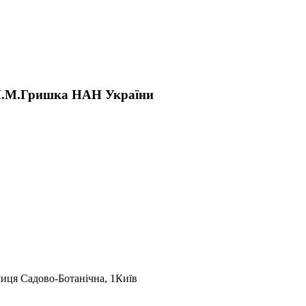
. М.М.Гришка НАН України
лиця Садово-Ботанічна, 1
Київ