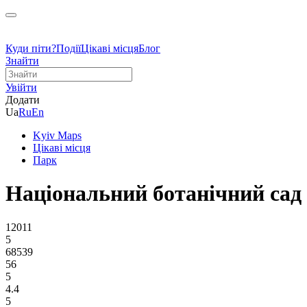
Куди піти?
Події
Цікаві місця
Блог
Знайти
Увійти
Додати
Ua
Ru
En
Kyiv Maps
Цікаві місця
Парк
Національний ботанічний са
12011
5
68539
56
5
4.4
5