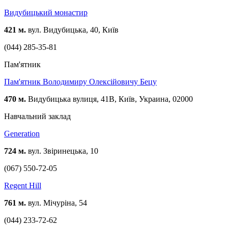
Видубицький монастир
421 м.
вул. Видубицька, 40, Київ
(044) 285-35-81
Пам'ятник
Пам'ятник Володимиру Олексійовичу Бецу
470 м.
Видубицька вулиця, 41В, Київ, Украина, 02000
Навчальний заклад
Generation
724 м.
вул. Звіринецька, 10
(067) 550-72-05
Regent Hill
761 м.
вул. Мічуріна, 54
(044) 233-72-62