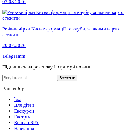
03.08.2026
Рейв-вечірки Києва: формації та клуби, за якими варто
стежити
29.07.2026
Telegramm
Підпишись на розсилку
і отримуй новини
Email
Зберегти
Ваш вибір
Їжа
Для дітей
Екскурсії
Екстрім
Краса і SPA
Навчання