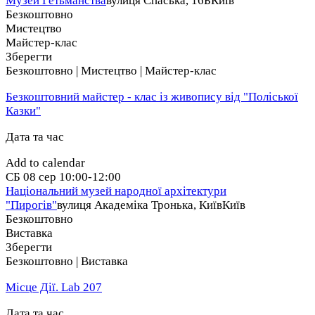
Музей Гетьманства
вулиця Спаська, 16Б
Київ
Безкоштовно
Мистецтво
Майстер-клас
Зберегти
Безкоштовно | Мистецтво | Майстер-клас
Безкоштовний майстер - клас із живопису від "Поліської
Казки"
Дата та час
Add to calendar
СБ
08 сер
10:00-12:00
Національний музей народної архітектури
"Пирогів"
вулиця Академіка Тронька, Київ
Київ
Безкоштовно
Виставка
Зберегти
Безкоштовно | Виставка
Місце Дії. Lab 207
Дата та час