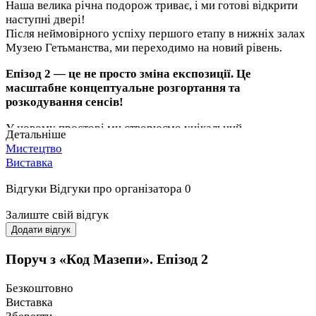
Наша велика річна подорож триває, і ми готові відкрити
наступні двері!
Після неймовірного успіху першого етапу в нижніх залах
Музею Гетьманства, ми переходимо на новий рівень.
Епізод 2 — це не просто зміна експозиції. Це
масштабне концептуальне розгортання та
розкодування сенсів!
У новому просторі ми створюємо унікальний
Детальніше
кураторський діалог: абсолютно нові, свіжі полотна
Мистецтво
сучасних українських митців зустрінуться з обраними,
Виставка
найбільш знаковими роботами з першої виставки. Це жива
трансформація, де картини взаємодіють одна з одною,
Відгуки
Відгуки про організатора
0
відкриваючи нові пласти генетичного коду нашої свободи.
Залиште свій відгук
Нагадаємо, що
«Код Мазепи»
— це не пошук
Додати відгук
портретного збігу.
Поруч з «Код Мазепи». Епізод 2
Ми разом із художниками не копіюємо риси обличчя
Гетьмана, а мовою фарб, символів та текстур досліджуємо
Безкоштовно
його масштаб як європейського інтелектуала, дипломата
Виставка
та будівничого. Ми розкриваємо ту саму велику леґенду,