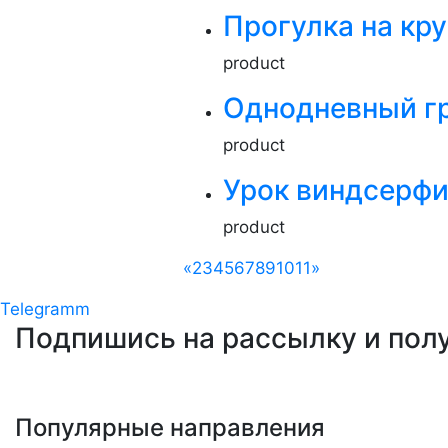
Прогулка на кру
product
Однодневный гр
product
Урок виндсерфи
product
«
2
3
4
5
6
7
8
9
10
11
»
Telegramm
Подпишись на рассылку
и пол
Популярные направления