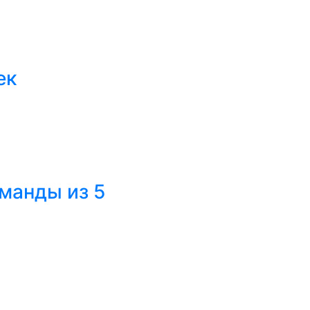
ек
оманды из 5