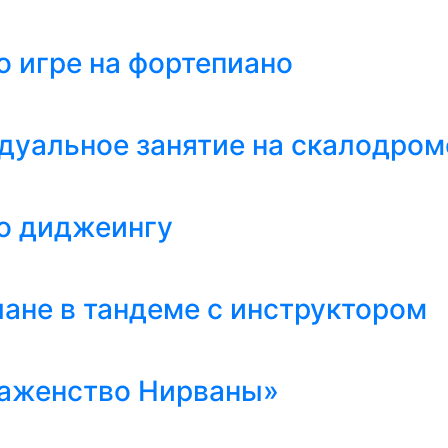
о игре на фортепиано
дуальное занятие на скалодро
о диджеингу
лане в тандеме с инструктором
лаженство Нирваны»