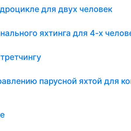
адроцикле для двух человек
нального яхтинга для 4-х челов
стретчингу
правлению парусной яхтой для к
re