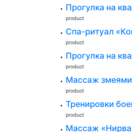
Прогулка на кв
product
Спа-ритуал «Ко
product
Прогулка на кв
product
Массаж змеями
product
Тренировки боев
product
Массаж «Нирва