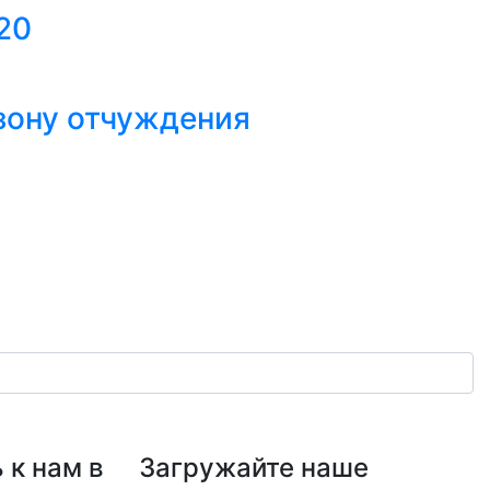
20
зону отчуждения
 к нам в
Загружайте наше