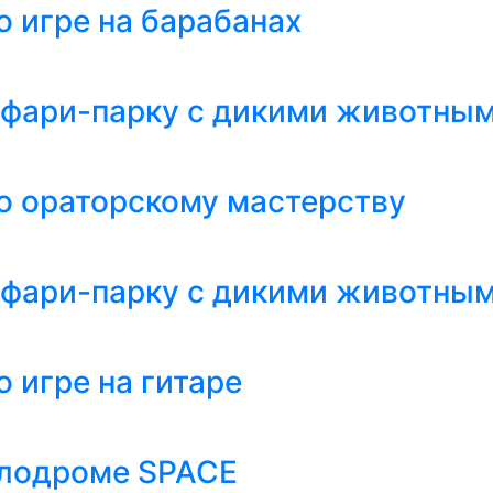
о игре на барабанах
афари-парку с дикими животным
о ораторскому мастерству
афари-парку с дикими животным
 игре на гитаре
алодроме SPACE