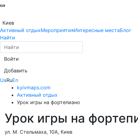
Киев
Активный отдых
Мероприятия
Интересные места
Блог
Найти
Войти
Добавить
Ua
Ru
En
kyivmaps.com
Активный отдых
Урок игры на фортепиано
Урок игры на фортеп
ул. М. Стельмаха, 10А, Киев