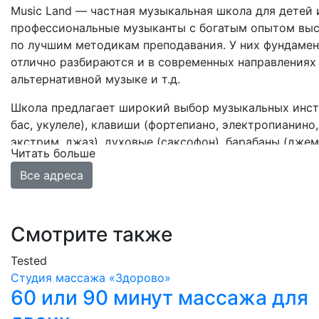
Music Land — частная музыкальная школа для детей 
профессиональные музыканты с богатым опытом выст
по лучшим методикам преподавания. У них фундамен
отлично разбираются и в современных направлениях муз
альтернативной музыке и т.д.
Школа предлагает широкий выбор музыкальных инстру
бас, укулеле), клавиши (фортепиано, электропианино,
экстрим, джаз), духовые (саксофон), барабаны (джем
Читать больше
(скрипка, виолончель, альт).
Все адреса
Смотрите также
Tested
Студия массажа «‎‎Здорово»
60 или 90 минут массажа для