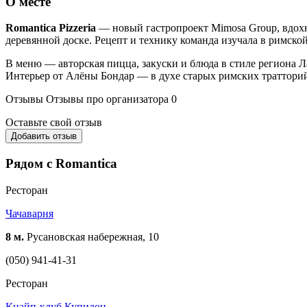
О месте
Romantica Pizzeria
— новый гастропроект Mimosa Group, вдохн
деревянной доске. Рецепт и технику команда изучала в римско
В меню — авторская пицца, закуски и блюда в стиле региона 
Интерьер от Алёны Бондар — в духе старых римских тратторий:
Отзывы
Отзывы про организатора
0
Оставьте свой отзыв
Добавить отзыв
Рядом с Romantica
Ресторан
Чачаварня
8 м.
Русановская набережная, 10
(050) 941-41-31
Ресторан
Кнайп-клуб Купидон