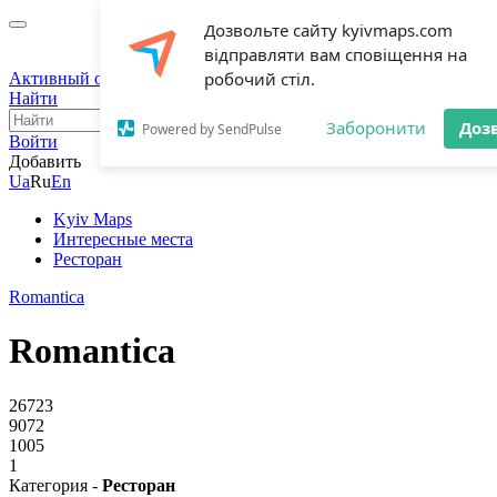
Дозвольте сайту kyivmaps.com
відправляти вам сповіщення на
робочий стіл.
Активный отдых
Мероприятия
Интересные места
Блог
Найти
Заборонити
Доз
Powered by SendPulse
Войти
Добавить
Ua
Ru
En
Kyiv Maps
Интересные места
Ресторан
Romantica
Romantica
26723
9072
1005
1
Категория -
Ресторан