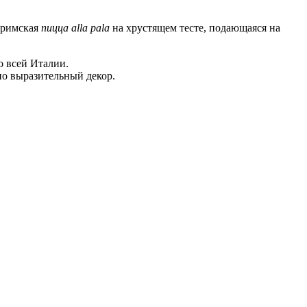
 римская
пицца alla pala
на хрустящем тесте, подающаяся на
о всей Италии.
но выразительный декор.