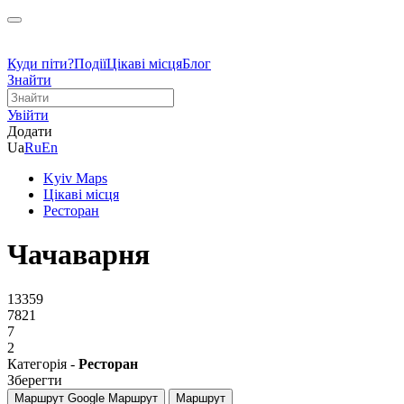
Куди піти?
Події
Цікаві місця
Блог
Знайти
Увійти
Додати
Ua
Ru
En
Kyiv Maps
Цікаві місця
Ресторан
Чачаварня
13359
7821
7
2
Категорія -
Ресторан
Зберегти
Маршрут Google
Маршрут
Маршрут