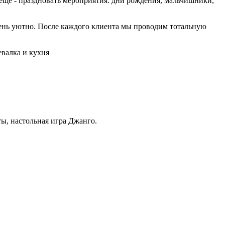
еще - праздновать мероприятия: дни рождения, мальчишники,
чень уютно. После каждого клиента мы проводим тотальную
евалка и кухня
ы, настольная игра Джанго.