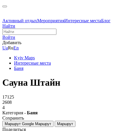
Активный отдых
Мероприятия
Интересные места
Блог
Найти
Войти
Добавить
Ua
Ru
En
Kyiv Maps
Интересные места
Баня
Сауна Штайн
17125
2608
4
Категория -
Баня
Сохранить
Маршрут Google
Маршрут
Маршрут
Поделиться