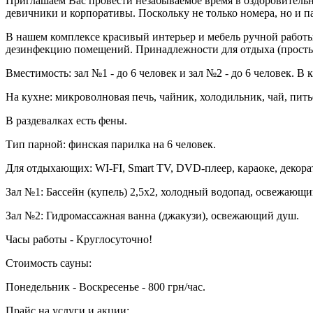
Приглашаем Вас провести незабываемое время в оздоровительн
девичники и корпоративы. Поскольку не только номера, но и п
В нашем комплексе красивый интерьер и мебель ручной работы
дезинфекцию помещений. Принадлежности для отдыха (простын
Вместимость: зал №1 - до 6 человек и зал №2 - до 6 человек. В 
На кухне: микроволновая печь, чайник, холодильник, чай, пить
В раздевалках есть фены.
Тип парной: финская парилка на 6 человек.
Для отдыхающих: WI-FI, Smart TV, DVD-плеер, караоке, декор
Зал №1: Бассейн (купель) 2,5х2, холодный водопад, освежающи
Зал №2: Гидромассажная ванна (джакузи), освежающий душ.
Часы работы - Круглосуточно!
Стоимость сауны:
Понедельник - Воскресенье - 800 грн/час.
Прайс на услуги и акции: