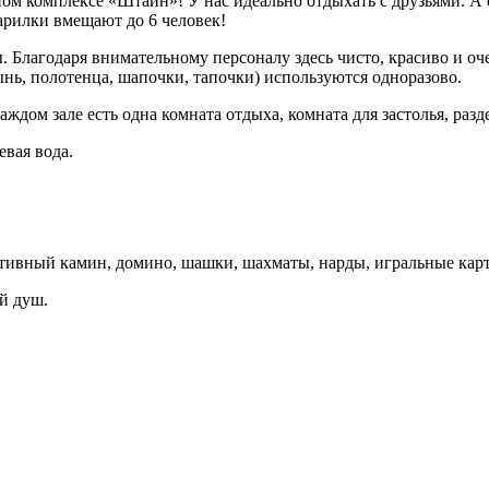
ом комплексе «Штайн»! У нас идеально отдыхать с друзьями. А 
арилки вмещают до 6 человек!
. Благодаря внимательному персоналу здесь чисто, красиво и о
ь, полотенца, шапочки, тапочки) используются одноразово.
каждом зале есть одна комната отдыха, комната для застолья, разд
евая вода.
ативный камин, домино, шашки, шахматы, нарды, игральные карт
й душ.