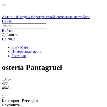
Активный отдых
Мероприятия
Интересные места
Блог
Найти
Войти
Добавить
Ua
Ru
En
Kyiv Maps
Интересные места
Ресторан
osteria Pantagruel
13767
477
4648
1
1
Категория -
Ресторан
Сохранить