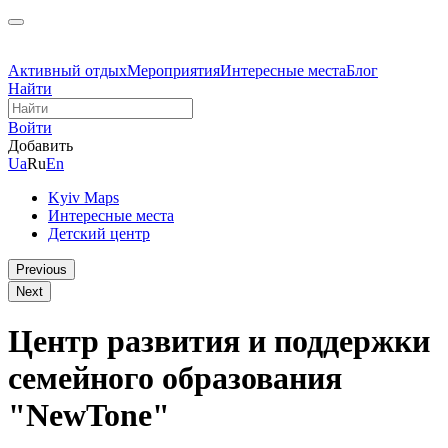
Активный отдых
Мероприятия
Интересные места
Блог
Найти
Войти
Добавить
Ua
Ru
En
Kyiv Maps
Интересные места
Детский центр
Previous
Next
Центр развития и поддержки
семейного образования
"NewTone"